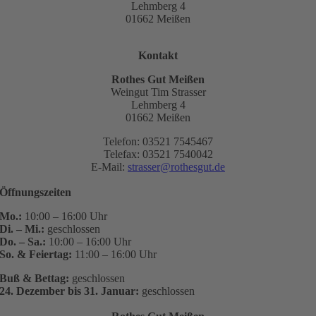
Lehmberg 4
01662 Meißen
Kontakt
Rothes Gut Meißen
Weingut Tim Strasser
Lehmberg 4
01662 Meißen
Telefon: 03521 7545467
Telefax: 03521 7540042
E-Mail:
strasser@rothesgut.de
Öffnungszeiten
Mo.:
10:00 – 16:00 Uhr
Di. – Mi.:
geschlossen
Do. – Sa.:
10:00 – 16:00 Uhr
So. & Feiertag:
11:00 – 16:00 Uhr
Buß & Bettag:
geschlossen
24. Dezember bis 31. Januar:
geschlossen