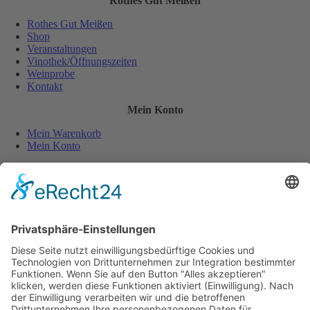
Rothes Gut Meißen
Rothes Gut Meißen
Shop
Veranstaltungen
Vinothek/Öffnungszeiten
Weinprobe
Kontakt
Mein Konto
Mein Warenkorb
Mein Konto
Sicher und einfach bezahlen:
Wiederverkäufer
Downloads
Wein Exposé
Folgen Sie uns auch auf:
Jugendschutz