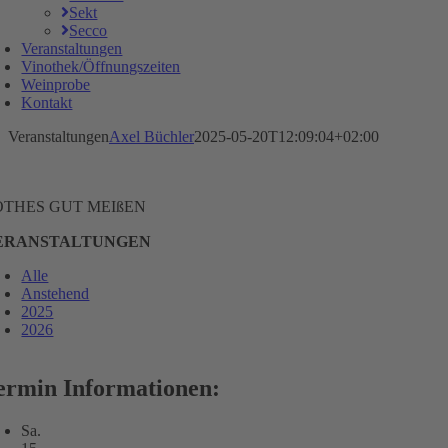
Sekt
Secco
Veranstaltungen
Vinothek/Öffnungszeiten
Weinprobe
Kontakt
Veranstaltungen
Axel Büchler
2025-05-20T12:09:04+02:00
OTHES GUT MEIßEN
ERANSTALTUNGEN
Alle
Anstehend
2025
2026
ermin Informationen:
Sa.