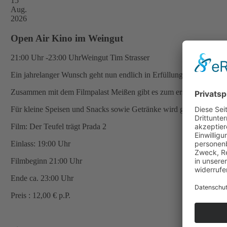
15
Aug.
2026
Open Air Kino im Weingut
21:00 Uhr -23:00 Uhr
Weingut Tim Strasser
Ein jahrelanger Wunsch geht nun endlich in Erfüllung..
Zusammen mit dem Filmpalast Meißen gibt es zum ersten Mal ein 
Für kleine Speisen und Snacks sowie Getränke wird gesorgt.
Film: Der Teufel trägt Prada 2
Einlass: 19:00 Uhr
Filmbeginn 21:00 Uhr
Ende ca. 23:00 Uhr
Preis : 12,00 € p.P.