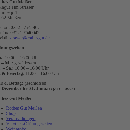
thes Gut Meißen
ingut Tim Strasser
hmberg 4
662 Meißen
lefon: 03521 7545467
lefax: 03521 7540042
Mail:
strasser@rothesgut.de
fnungszeiten
.:
10:00 – 16:00 Uhr
. – Mi.:
geschlossen
. – Sa.:
10:00 – 16:00 Uhr
. & Feiertag:
11:00 – 16:00 Uhr
ß & Bettag:
geschlossen
. Dezember bis 31. Januar:
geschlossen
thes Gut Meißen
Rothes Gut Meißen
Shop
Veranstaltungen
Vinothek/Öffnungszeiten
Weinprobe