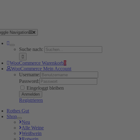
oggle Navigation
Suche nach:
WooCommerce Warenkorb
0
WooCommerce Mein Account
Username:
Password:
Eingeloggt bleiben
Registrieren
Rothes Gut
Shop
Neu
Alle Weine
Weißwein
Rotwein