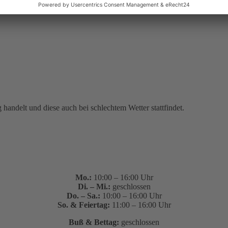
 handelt und diese auch bei schlechtem Wetter stattfindet.
Mo.:
10:00 – 16:00 Uhr
Di. – Mi.:
geschlossen
Do. – Sa.:
10:00 – 16:00 Uhr
So. & Feiertag:
11:00 – 16:00 Uhr
Buß & Bettag:
geschlossen