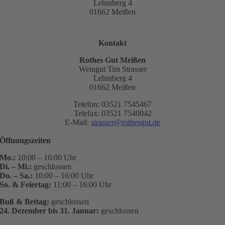
Lehmberg 4
01662 Meißen
Kontakt
Rothes Gut Meißen
Weingut Tim Strasser
Lehmberg 4
01662 Meißen
Telefon: 03521 7545467
Telefax: 03521 7540042
E-Mail:
strasser@rothesgut.de
Öffnungszeiten
Mo.:
10:00 – 16:00 Uhr
Di. – Mi.:
geschlossen
Do. – Sa.:
10:00 – 16:00 Uhr
So. & Feiertag:
11:00 – 16:00 Uhr
Buß & Bettag:
geschlossen
24. Dezember bis 31. Januar:
geschlossen