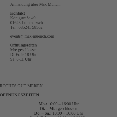
Anmeldung über Max Münch:
Kontakt
Königstraße 49
01623 Lommatzsch
Tel.: 035241 58562
events@max-muench.com
Öffnungszeiten
Mo: geschlossen
Di-Fr: 9-18 Uhr
Sa: 8-11 Uhr
ROTHES GUT MEIßEN
ÖFFNUNGSZEITEN
Mo.:
10:00 – 16:00 Uhr
Di. – Mi.:
geschlossen
Do. – Sa.:
10:00 – 16:00 Uhr