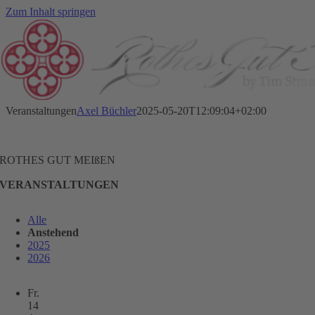
Zum Inhalt springen
Veranstaltungen
Axel Büchler
2025-05-20T12:09:04+02:00
ROTHES GUT MEIßEN
VERANSTALTUNGEN
Alle
Anstehend
2025
2026
Fr.
14