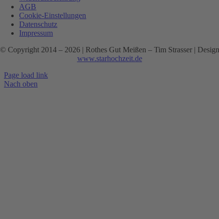
AGB
Cookie-Einstellungen
Datenschutz
Impressum
© Copyright 2014 –
2026 | Rothes Gut Meißen – Tim Strasser | Desig
www.starhochzeit.de
Page load link
Nach oben