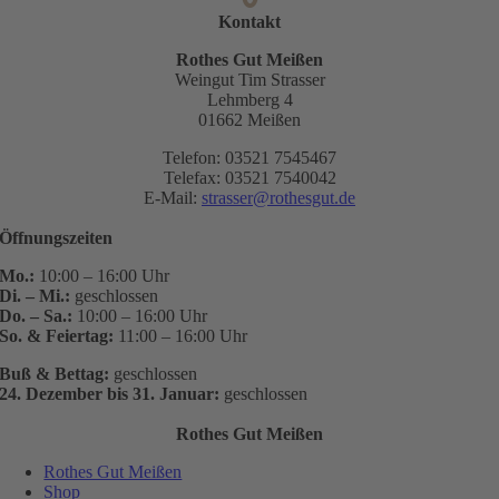
Kontakt
Rothes Gut Meißen
Weingut Tim Strasser
Lehmberg 4
01662 Meißen
Telefon: 03521 7545467
Telefax: 03521 7540042
E-Mail:
strasser@rothesgut.de
Öffnungszeiten
Mo.:
10:00 – 16:00 Uhr
Di. – Mi.:
geschlossen
Do. – Sa.:
10:00 – 16:00 Uhr
So. & Feiertag:
11:00 – 16:00 Uhr
Buß & Bettag:
geschlossen
24. Dezember bis 31. Januar:
geschlossen
Rothes Gut Meißen
Rothes Gut Meißen
Shop