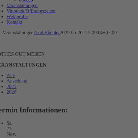
Veranstaltungen
Vinothek/Öffnungszeiten
Weinprobe
Kontakt
Veranstaltungen
Axel Büchler
2025-05-20T12:09:04+02:00
OTHES GUT MEIßEN
ERANSTALTUNGEN
Alle
Anstehend
2025
2026
ermin Informationen:
Sa.
21
Nov.