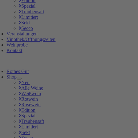
Edition
Spezial
Traubensaft
Limitiert
Sekt
Secco
Veranstaltungen
Vinothek/Öffnungszeiten
Weinprobe
Kontakt
Rothes Gut
Shop
Neu
Alle Weine
Weißwein
Rotwein
Roséwein
Edition
Spezial
Traubensaft
Limitiert
Sekt
Secco