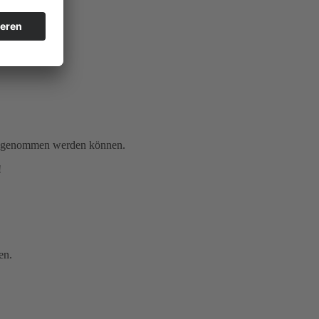
gen genommen werden können.
!
en.