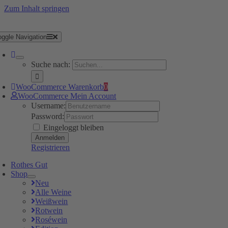
Zum Inhalt springen
oggle Navigation
Suche nach:
WooCommerce Warenkorb
0
WooCommerce Mein Account
Username:
Password:
Eingeloggt bleiben
Registrieren
Rothes Gut
Shop
Neu
Alle Weine
Weißwein
Rotwein
Roséwein