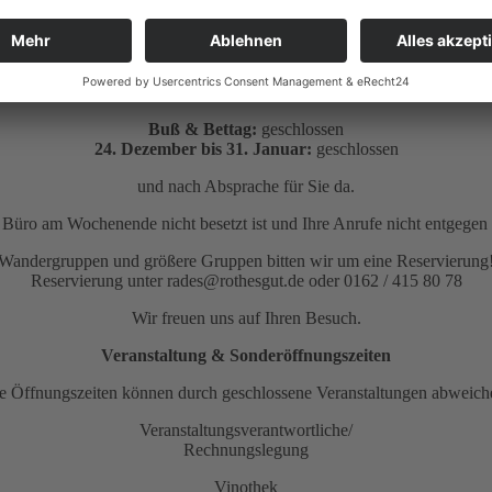
Mo.:
10:00 – 16:00 Uhr
Di. – Mi.:
geschlossen
Do. – Sa.:
10:00 – 16:00 Uhr
So. & Feiertag:
11:00 – 16:00 Uhr
Buß & Bettag:
geschlossen
24. Dezember bis 31. Januar:
geschlossen
und nach Absprache für Sie da.
as Büro am Wochenende nicht besetzt ist und Ihre Anrufe nicht entge
Wandergruppen und größere Gruppen bitten wir um eine Reservierung
Reservierung unter rades@rothesgut.de oder 0162 / 415 80 78
Wir freuen uns auf Ihren Besuch.
Veranstaltung & Sonderöffnungszeiten
e Öffnungszeiten können durch geschlossene Veranstaltungen abweich
Veranstaltungsverantwortliche/
Rechnungslegung
Vinothek