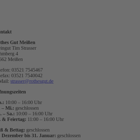
ntakt
thes Gut Meißen
ingut Tim Strasser
hmberg 4
662 Meißen
lefon: 03521 7545467
lefax: 03521 7540042
Mail:
strasser@rothesgut.de
fnungszeiten
.:
10:00 – 16:00 Uhr
. – Mi.:
geschlossen
. – Sa.:
10:00 – 16:00 Uhr
. & Feiertag:
11:00 – 16:00 Uhr
ß & Bettag:
geschlossen
. Dezember bis 31. Januar:
geschlossen