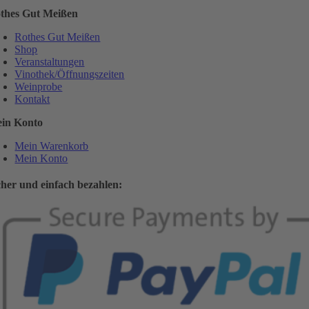
thes Gut Meißen
Rothes Gut Meißen
Shop
Veranstaltungen
Vinothek/Öffnungszeiten
Weinprobe
Kontakt
in Konto
Mein Warenkorb
Mein Konto
cher und einfach bezahlen: