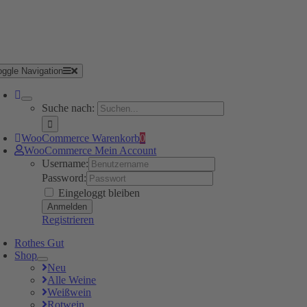
oggle Navigation
Suche nach:
WooCommerce Warenkorb
0
WooCommerce Mein Account
Username:
Password:
Eingeloggt bleiben
Registrieren
Rothes Gut
Shop
Neu
Alle Weine
Weißwein
Rotwein