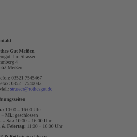
ntakt
thes Gut Meißen
ingut Tim Strasser
hmberg 4
662 Meißen
lefon: 03521 7545467
lefax: 03521 7540042
Mail:
strasser@rothesgut.de
fnungszeiten
.:
10:00 – 16:00 Uhr
. – Mi.:
geschlossen
. – Sa.:
10:00 – 16:00 Uhr
. & Feiertag:
11:00 – 16:00 Uhr
ß & Bettag:
geschlossen