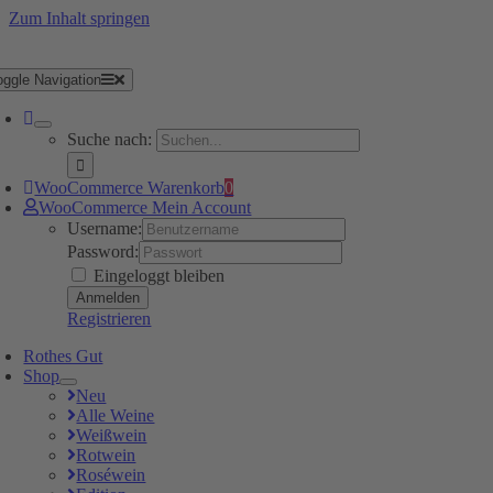
Zum Inhalt springen
oggle Navigation
Suche nach:
WooCommerce Warenkorb
0
WooCommerce Mein Account
Username:
Password:
Eingeloggt bleiben
Registrieren
Rothes Gut
Shop
Neu
Alle Weine
Weißwein
Rotwein
Roséwein