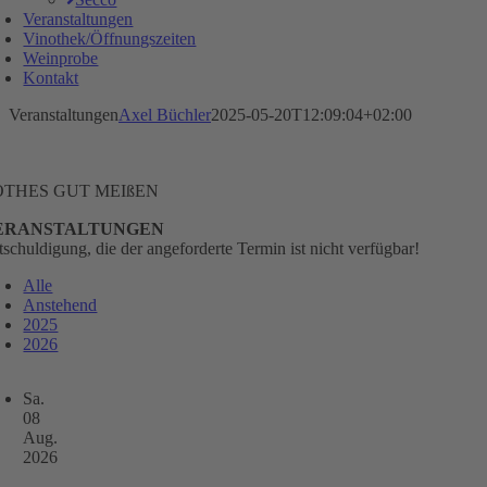
Veranstaltungen
Vinothek/Öffnungszeiten
Weinprobe
Kontakt
Veranstaltungen
Axel Büchler
2025-05-20T12:09:04+02:00
OTHES GUT MEIßEN
ERANSTALTUNGEN
tschuldigung, die der angeforderte Termin ist nicht verfügbar!
Alle
Anstehend
2025
2026
Sa.
08
Aug.
2026