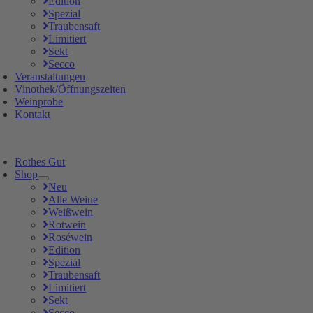
Edition
Spezial
Traubensaft
Limitiert
Sekt
Secco
Veranstaltungen
Vinothek/Öffnungszeiten
Weinprobe
Kontakt
Rothes Gut
Shop
Neu
Alle Weine
Weißwein
Rotwein
Roséwein
Edition
Spezial
Traubensaft
Limitiert
Sekt
Secco