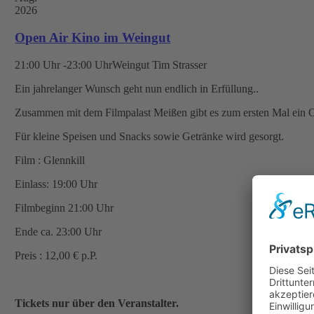
2026
Open Air Kino im Weingut
21:00 Uhr -23:00 Uhr
Weingut Tim Strasser
Ein jahrelanger Wunsch geht nun endlich in Erfüllung..
Zusammen mit dem Filmpalast Meißen gibt es zum ersten Mal ein 
Für kleine Speisen und Snacks sowie Getränke wird gesorgt.
Film : Glennkill
Einlass: 19:00 Uhr
Filmbeginn 21:00 Uhr
Ende ca. 23:00 Uhr
Preis : 12,00 € p.P.
Tickets nur über den Veranstalter.