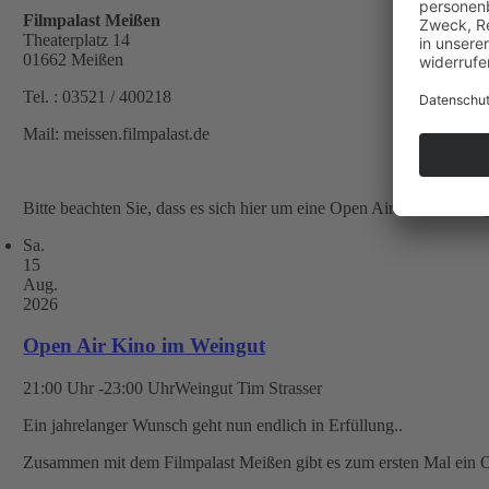
Filmpalast Meißen
Theaterplatz 14
01662 Meißen
Tel. : 03521 / 400218
Mail: meissen.filmpalast.de
Bitte beachten Sie, dass es sich hier um eine Open Air Veranstaltung
Sa.
15
Aug.
2026
Open Air Kino im Weingut
21:00 Uhr -23:00 Uhr
Weingut Tim Strasser
Ein jahrelanger Wunsch geht nun endlich in Erfüllung..
Zusammen mit dem Filmpalast Meißen gibt es zum ersten Mal ein 