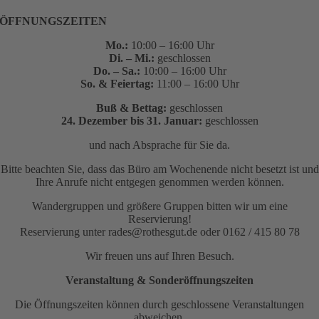
ÖFFNUNGSZEITEN
Mo.:
10:00 – 16:00 Uhr
Di. – Mi.:
geschlossen
Do. – Sa.:
10:00 – 16:00 Uhr
So. & Feiertag:
11:00 – 16:00 Uhr
Buß & Bettag:
geschlossen
24. Dezember bis 31. Januar:
geschlossen
und nach Absprache für Sie da.
Bitte beachten Sie, dass das Büro am Wochenende nicht besetzt ist und
Ihre Anrufe nicht entgegen genommen werden können.
Wandergruppen und größere Gruppen bitten wir um eine
Reservierung!
Reservierung unter rades@rothesgut.de oder 0162 / 415 80 78
Wir freuen uns auf Ihren Besuch.
Veranstaltung & Sonderöffnungszeiten
Die Öffnungszeiten können durch geschlossene Veranstaltungen
abweichen.