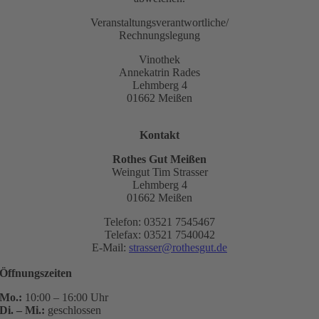
Veranstaltungsverantwortliche/
Rechnungslegung
Vinothek
Annekatrin Rades
Lehmberg 4
01662 Meißen
Kontakt
Rothes Gut Meißen
Weingut Tim Strasser
Lehmberg 4
01662 Meißen
Telefon: 03521 7545467
Telefax: 03521 7540042
E-Mail:
strasser@rothesgut.de
Öffnungszeiten
Mo.:
10:00 – 16:00 Uhr
Di. – Mi.:
geschlossen