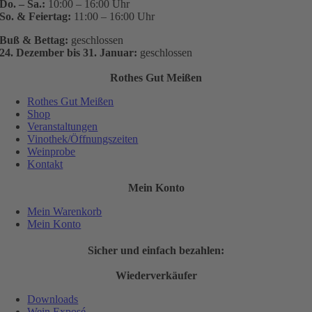
Do. – Sa.:
10:00 – 16:00 Uhr
So. & Feiertag:
11:00 – 16:00 Uhr
Buß & Bettag:
geschlossen
24. Dezember bis 31. Januar:
geschlossen
Rothes Gut Meißen
Rothes Gut Meißen
Shop
Veranstaltungen
Vinothek/Öffnungszeiten
Weinprobe
Kontakt
Mein Konto
Mein Warenkorb
Mein Konto
Sicher und einfach bezahlen:
Wiederverkäufer
Downloads
Wein Exposé