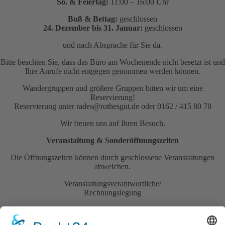
So. & Feiertag:
11:00 – 16:00 Uhr
Buß & Bettag:
geschlossen
24. Dezember bis 31. Januar:
geschlossen
und nach Absprache für Sie da.
Bitte beachten Sie, dass das Büro am Wochenende nicht besetzt ist und
Ihre Anrufe nicht entgegen genommen werden können.
Wandergruppen und größere Gruppen bitten wir um eine
Reservierung!
Reservierung unter rades@rothesgut.de oder 0162 / 415 80 78
Wir freuen uns auf Ihren Besuch.
Veranstaltung & Sonderöffnungszeiten
Die Öffnungszeiten können durch geschlossene Veranstaltungen
abweichen.
Veranstaltungsverantwortliche/
Rechnungslegung
Vinothek
Annekatrin Rades