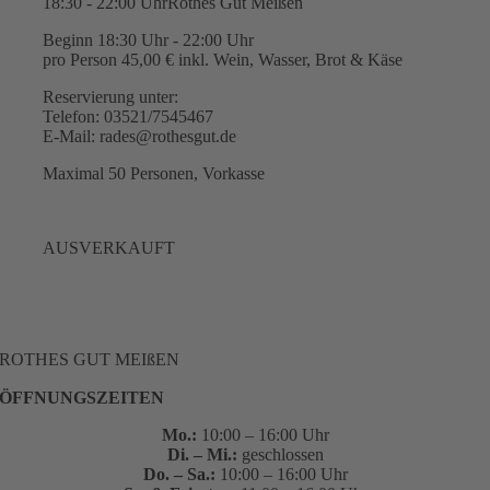
18:30 - 22:00 Uhr
Rothes Gut Meißen
Beginn 18:30 Uhr - 22:00 Uhr
pro Person 45,00 € inkl. Wein, Wasser, Brot & Käse
Reservierung unter:
Telefon: 03521/7545467
E-Mail: rades@rothesgut.de
Maximal 50 Personen, Vorkasse
AUSVERKAUFT
ROTHES GUT MEIßEN
ÖFFNUNGSZEITEN
Mo.:
10:00 – 16:00 Uhr
Di. – Mi.:
geschlossen
Do. – Sa.:
10:00 – 16:00 Uhr