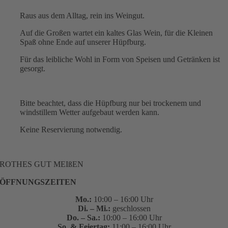
Raus aus dem Alltag, rein ins Weingut.
Auf die Großen wartet ein kaltes Glas Wein, für die Kleinen
Spaß ohne Ende auf unserer Hüpfburg.
Für das leibliche Wohl in Form von Speisen und Getränken ist
gesorgt.
Bitte beachtet, dass die Hüpfburg nur bei trockenem und
windstillem Wetter aufgebaut werden kann.
Keine Reservierung notwendig.
ROTHES GUT MEIßEN
ÖFFNUNGSZEITEN
Mo.:
10:00 – 16:00 Uhr
Di. – Mi.:
geschlossen
Do. – Sa.:
10:00 – 16:00 Uhr
So. & Feiertag:
11:00 – 16:00 Uhr