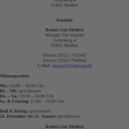
01662 Meißen
Kontakt
Rothes Gut Meißen
Weingut Tim Strasser
Lehmberg 4
01662 Meißen
Telefon: 03521 7545467
Telefax: 03521 7540042
E-Mail:
strasser@rothesgut.de
Öffnungszeiten
Mo.:
10:00 – 16:00 Uhr
Di. – Mi.:
geschlossen
Do. – Sa.:
10:00 – 16:00 Uhr
So. & Feiertag:
11:00 – 16:00 Uhr
Buß & Bettag:
geschlossen
24. Dezember bis 31. Januar:
geschlossen
Rothes Gut Meißen