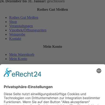
24. Dezember bis 31. Januar:
geschlossen
Rothes Gut Meißen
Rothes Gut Meißen
Shop
Veranstaltungen
Vinothek/Öffnungszeiten
Weinprobe
Kontakt
Mein Konto
Mein Warenkorb
Mein Konto
Sicher und einfach bezahlen:
Wiederverkäufer
Downloads
Wein Exposé
Folgen Sie uns auch auf: