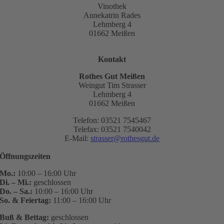
Vinothek
Annekatrin Rades
Lehmberg 4
01662 Meißen
Kontakt
Rothes Gut Meißen
Weingut Tim Strasser
Lehmberg 4
01662 Meißen
Telefon: 03521 7545467
Telefax: 03521 7540042
E-Mail:
strasser@rothesgut.de
Öffnungszeiten
Mo.:
10:00 – 16:00 Uhr
Di. – Mi.:
geschlossen
Do. – Sa.:
10:00 – 16:00 Uhr
So. & Feiertag:
11:00 – 16:00 Uhr
Buß & Bettag:
geschlossen