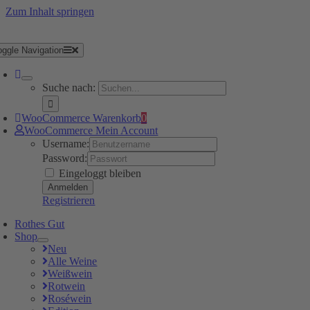
Zum Inhalt springen
oggle Navigation
Suche nach:
WooCommerce Warenkorb
0
WooCommerce Mein Account
Username:
Password:
Eingeloggt bleiben
Registrieren
Rothes Gut
Shop
Neu
Alle Weine
Weißwein
Rotwein
Roséwein