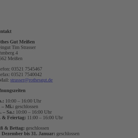
ntakt
thes Gut Meißen
ingut Tim Strasser
hmberg 4
662 Meißen
lefon: 03521 7545467
lefax: 03521 7540042
Mail:
strasser@rothesgut.de
fnungszeiten
.:
10:00 – 16:00 Uhr
. – Mi.:
geschlossen
. – Sa.:
10:00 – 16:00 Uhr
. & Feiertag:
11:00 – 16:00 Uhr
ß & Bettag:
geschlossen
. Dezember bis 31. Januar:
geschlossen