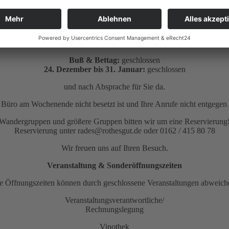
Mo.:
10:00 – 16:00 Uhr
Di. – Mi.:
geschlossen
Do. – Sa.:
10:00 – 16:00 Uhr
So. & Feiertag:
11:00 – 16:00 Uhr
Buß & Bettag:
geschlossen
24. Dezember bis 31. Januar:
geschlossen
und nach Absprache für Sie da.
as Büro am Wochenende nicht besetzt ist und Ihre Anrufe nicht entge
Wandergruppen und größere Gruppen bitten wir um eine Reservierung
Reservierung unter rades@rothesgut.de oder 0162 / 415 80 78
Wir freuen uns auf Ihren Besuch.
Veranstaltung & Sonderöffnungszeiten
e Öffnungszeiten können durch geschlossene Veranstaltungen abweich
Veranstaltungsverantwortliche/
Rechnungslegung
Vinothek