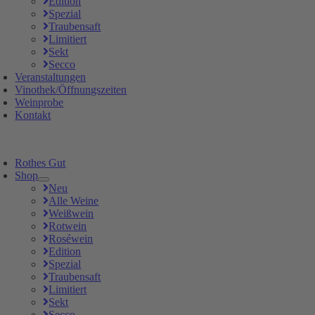
Edition
Spezial
Traubensaft
Limitiert
Sekt
Secco
Veranstaltungen
Vinothek/Öffnungszeiten
Weinprobe
Kontakt
Rothes Gut
Shop
Neu
Alle Weine
Weißwein
Rotwein
Roséwein
Edition
Spezial
Traubensaft
Limitiert
Sekt
Secco