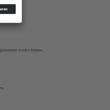
gen genommen werden können.
!
en.