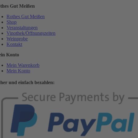
thes Gut Meißen
Rothes Gut Meißen
Shop
Veranstaltungen
Vinothek/Öffnungszeiten
Weinprobe
Kontakt
in Konto
Mein Warenkorb
Mein Konto
cher und einfach bezahlen: