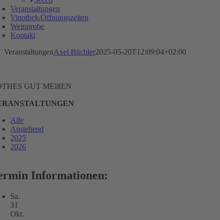
Veranstaltungen
Vinothek/Öffnungszeiten
Weinprobe
Kontakt
Veranstaltungen
Axel Büchler
2025-05-20T12:09:04+02:00
OTHES GUT MEIßEN
ERANSTALTUNGEN
Alle
Anstehend
2025
2026
ermin Informationen:
Sa.
31
Okt.