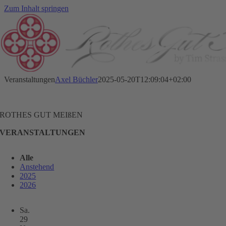
Zum Inhalt springen
Veranstaltungen
Axel Büchler
2025-05-20T12:09:04+02:00
ROTHES GUT MEIßEN
VERANSTALTUNGEN
Alle
Anstehend
2025
2026
Sa.
29