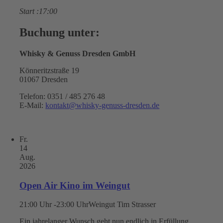
Start :17:00
Buchung unter:
Whisky & Genuss Dresden GmbH
Könneritzstraße 19
01067 Dresden
Telefon: 0351 / 485 276 48
E-Mail:
kontakt@whisky-genuss-dresden.de
Fr.
14
Aug.
2026
Open Air Kino im Weingut
21:00 Uhr -23:00 Uhr
Weingut Tim Strasser
Ein jahrelanger Wunsch geht nun endlich in Erfüllung..