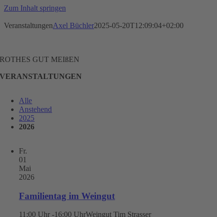
Zum Inhalt springen
Veranstaltungen
Axel Büchler
2025-05-20T12:09:04+02:00
ROTHES GUT MEIßEN
VERANSTALTUNGEN
Alle
Anstehend
2025
2026
Fr.
01
Mai
2026
Familientag im Weingut
11:00 Uhr -16:00 Uhr
Weingut Tim Strasser