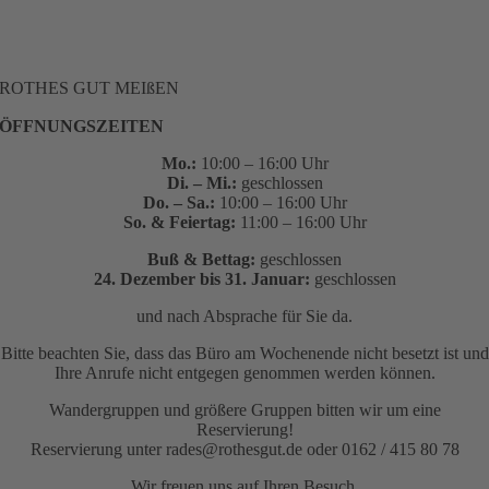
ROTHES GUT MEIßEN
ÖFFNUNGSZEITEN
Mo.:
10:00 – 16:00 Uhr
Di. – Mi.:
geschlossen
Do. – Sa.:
10:00 – 16:00 Uhr
So. & Feiertag:
11:00 – 16:00 Uhr
Buß & Bettag:
geschlossen
24. Dezember bis 31. Januar:
geschlossen
und nach Absprache für Sie da.
Bitte beachten Sie, dass das Büro am Wochenende nicht besetzt ist und
Ihre Anrufe nicht entgegen genommen werden können.
Wandergruppen und größere Gruppen bitten wir um eine
Reservierung!
Reservierung unter rades@rothesgut.de oder 0162 / 415 80 78
Wir freuen uns auf Ihren Besuch.