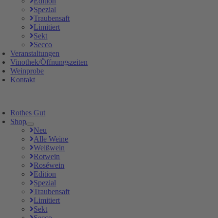
Edition
Spezial
Traubensaft
Limitiert
Sekt
Secco
Veranstaltungen
Vinothek/Öffnungszeiten
Weinprobe
Kontakt
Rothes Gut
Shop
Neu
Alle Weine
Weißwein
Rotwein
Roséwein
Edition
Spezial
Traubensaft
Limitiert
Sekt
Secco