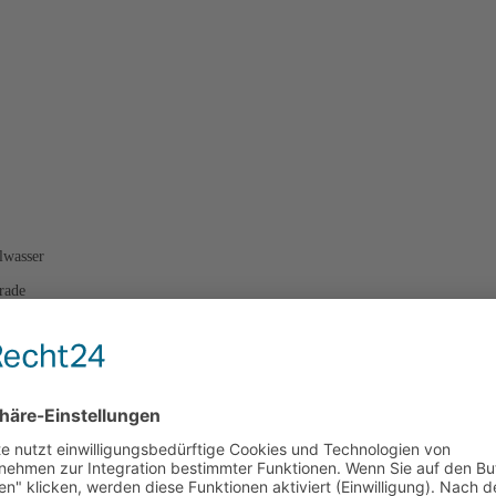
lwasser
rade
ffet ) Kaffee/Saft nachgeschenkt.