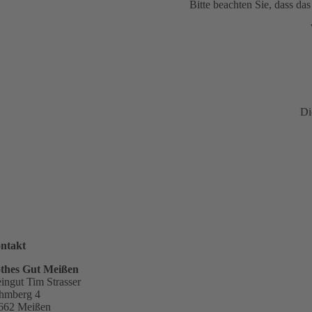
Bitte beachten Sie, dass d
Di
ntakt
thes Gut Meißen
ingut Tim Strasser
hmberg 4
662 Meißen