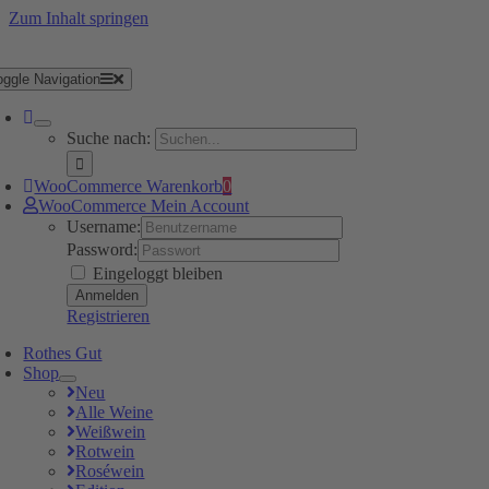
Zum Inhalt springen
oggle Navigation
Suche nach:
WooCommerce Warenkorb
0
WooCommerce Mein Account
Username:
Password:
Eingeloggt bleiben
Registrieren
Rothes Gut
Shop
Neu
Alle Weine
Weißwein
Rotwein
Roséwein