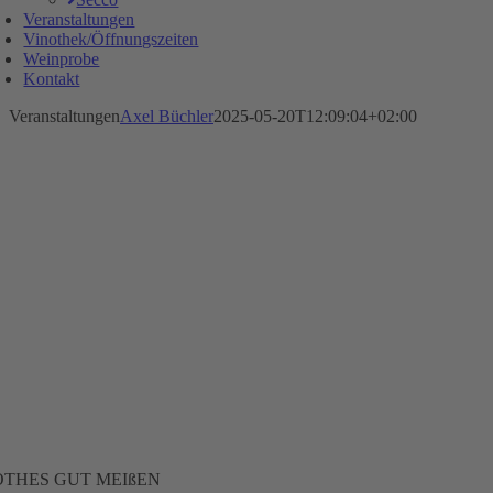
Veranstaltungen
Vinothek/Öffnungszeiten
Weinprobe
Kontakt
Veranstaltungen
Axel Büchler
2025-05-20T12:09:04+02:00
OTHES GUT MEIßEN