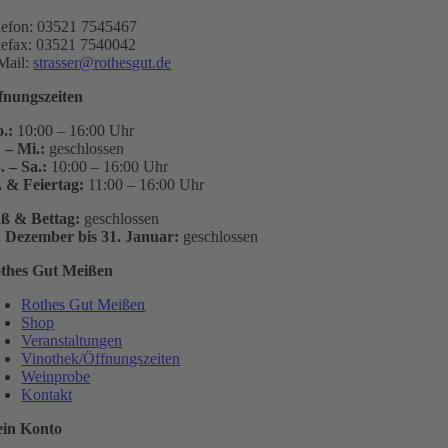
lefon: 03521 7545467
lefax: 03521 7540042
Mail:
strasser@rothesgut.de
fnungszeiten
.:
10:00 – 16:00 Uhr
. – Mi.:
geschlossen
. – Sa.:
10:00 – 16:00 Uhr
. & Feiertag:
11:00 – 16:00 Uhr
ß & Bettag:
geschlossen
. Dezember bis 31. Januar:
geschlossen
thes Gut Meißen
Rothes Gut Meißen
Shop
Veranstaltungen
Vinothek/Öffnungszeiten
Weinprobe
Kontakt
in Konto