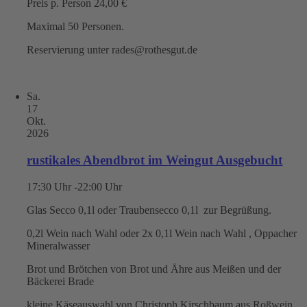
Preis p. Person 24,00 €
Maximal 50 Personen.
Reservierung unter rades@rothesgut.de
Sa.
17
Okt.
2026
rustikales Abendbrot im Weingut Ausgebucht
17:30 Uhr -22:00 Uhr
Glas Secco 0,1l oder Traubensecco 0,1l zur Begrüßung.
0,2l Wein nach Wahl oder 2x 0,1l Wein nach Wahl , Oppacher
Mineralwasser
Brot und Brötchen von Brot und Ähre aus Meißen und der
Bäckerei Brade
kleine Käseauswahl von Christoph Kirschbaum aus Roßwein