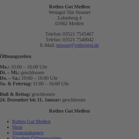
Rothes Gut Meißen
Weingut Tim Strasser
Lehmberg 4
01662 Meißen
Telefon: 03521 7545467
Telefax: 03521 7540042
E-Mail:
strasser@rothesgut.de
Öffnungszeiten
Mo.:
10:00 – 16:00 Uhr
Di. – Mi.:
geschlossen
Do. – Sa.:
10:00 – 16:00 Uhr
So. & Feiertag:
11:00 – 16:00 Uhr
Buß & Bettag:
geschlossen
24. Dezember bis 31. Januar:
geschlossen
Rothes Gut Meißen
Rothes Gut Meißen
Shop
Veranstaltungen
Vinothek/Öffnungszeiten