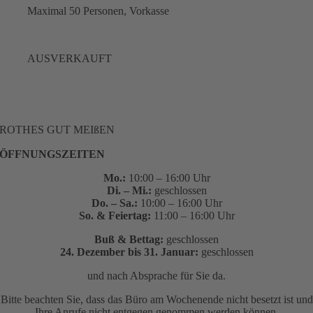
Maximal 50 Personen, Vorkasse
AUSVERKAUFT
ROTHES GUT MEIßEN
ÖFFNUNGSZEITEN
Mo.:
10:00 – 16:00 Uhr
Di. – Mi.:
geschlossen
Do. – Sa.:
10:00 – 16:00 Uhr
So. & Feiertag:
11:00 – 16:00 Uhr
Buß & Bettag:
geschlossen
24. Dezember bis 31. Januar:
geschlossen
und nach Absprache für Sie da.
Bitte beachten Sie, dass das Büro am Wochenende nicht besetzt ist und
Ihre Anrufe nicht entgegen genommen werden können.