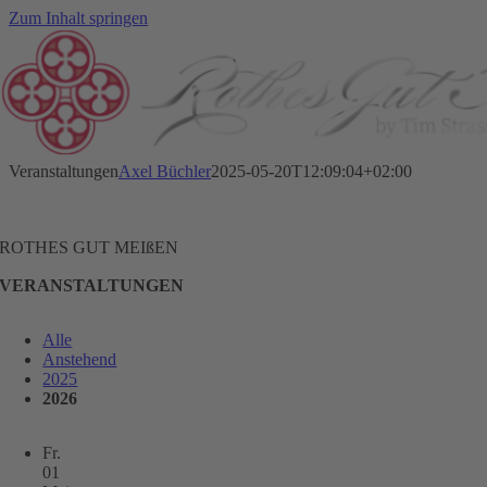
Zum Inhalt springen
Veranstaltungen
Axel Büchler
2025-05-20T12:09:04+02:00
ROTHES GUT MEIßEN
VERANSTALTUNGEN
Alle
Anstehend
2025
2026
Fr.
01