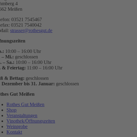
hmberg 4
662 Meißen
lefon: 03521 7545467
lefax: 03521 7540042
Mail:
strasser@rothesgut.de
fnungszeiten
.:
10:00 – 16:00 Uhr
. – Mi.:
geschlossen
. – Sa.:
10:00 – 16:00 Uhr
. & Feiertag:
11:00 – 16:00 Uhr
ß & Bettag:
geschlossen
. Dezember bis 31. Januar:
geschlossen
thes Gut Meißen
Rothes Gut Meißen
Shop
Veranstaltungen
Vinothek/Öffnungszeiten
Weinprobe
Kontakt