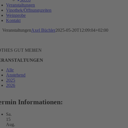
Veranstaltungen
Vinothek/Öffnungszeiten
Weinprobe
Kontakt
Veranstaltungen
Axel Büchler
2025-05-20T12:09:04+02:00
OTHES GUT MEIßEN
ERANSTALTUNGEN
Alle
Anstehend
2025
2026
ermin Informationen:
Sa.
15
Aug.