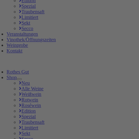
Edition
Spezial
Traubensaft
Limitiert
Sekt
Secco
Veranstaltungen
Vinothek/Öffnungszeiten
Weinprobe
Kontakt
Rothes Gut
Shop
Neu
Alle Weine
Weißwein
Rotwein
Roséwein
Edition
Spezial
Traubensaft
Limitiert
Sekt
Secco