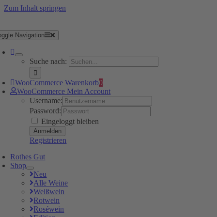
Zum Inhalt springen
oggle Navigation
Suche nach:
WooCommerce Warenkorb
0
WooCommerce Mein Account
Username:
Password:
Eingeloggt bleiben
Registrieren
Rothes Gut
Shop
Neu
Alle Weine
Weißwein
Rotwein
Roséwein