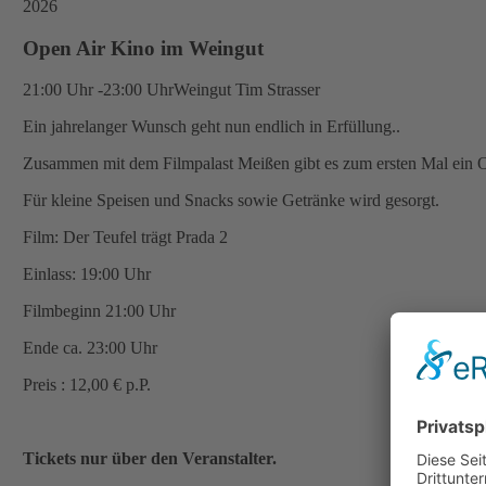
2026
Open Air Kino im Weingut
21:00 Uhr -23:00 Uhr
Weingut Tim Strasser
Ein jahrelanger Wunsch geht nun endlich in Erfüllung..
Zusammen mit dem Filmpalast Meißen gibt es zum ersten Mal ein 
Für kleine Speisen und Snacks sowie Getränke wird gesorgt.
Film: Der Teufel trägt Prada 2
Einlass: 19:00 Uhr
Filmbeginn 21:00 Uhr
Ende ca. 23:00 Uhr
Preis : 12,00 € p.P.
Tickets nur über den Veranstalter.