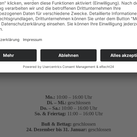
 handelt und diese auch bei schlechtem Wetter stattfindet.
Mo.:
10:00 – 16:00 Uhr
Di. – Mi.:
geschlossen
Do. – Sa.:
10:00 – 16:00 Uhr
So. & Feiertag:
11:00 – 16:00 Uhr
Buß & Bettag:
geschlossen
24. Dezember bis 31. Januar:
geschlossen