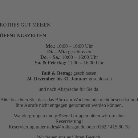
ROTHES GUT MEIßEN
ÖFFNUNGSZEITEN
Mo.:
10:00 – 16:00 Uhr
Di. – Mi.:
geschlossen
Do. – Sa.:
10:00 – 16:00 Uhr
So. & Feiertag:
11:00 – 16:00 Uhr
Buß & Bettag:
geschlossen
24. Dezember bis 31. Januar:
geschlossen
und nach Absprache für Sie da.
Bitte beachten Sie, dass das Büro am Wochenende nicht besetzt ist und
Ihre Anrufe nicht entgegen genommen werden können.
Wandergruppen und größere Gruppen bitten wir um eine
Reservierung!
Reservierung unter rades@rothesgut.de oder 0162 / 415 80 78
Wir freuen uns auf Ihren Besuch.