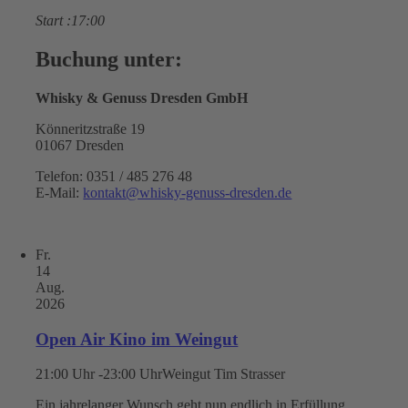
Start :17:00
Buchung unter:
Whisky & Genuss Dresden GmbH
Könneritzstraße 19
01067 Dresden
Telefon: 0351 / 485 276 48
E-Mail:
kontakt@whisky-genuss-dresden.de
Fr.
14
Aug.
2026
Open Air Kino im Weingut
21:00 Uhr -23:00 Uhr
Weingut Tim Strasser
Ein jahrelanger Wunsch geht nun endlich in Erfüllung..