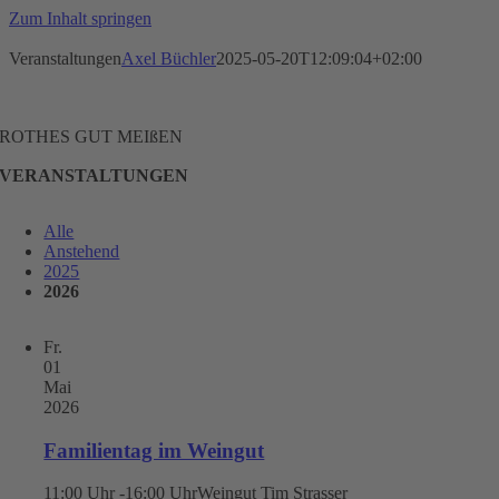
Zum Inhalt springen
Veranstaltungen
Axel Büchler
2025-05-20T12:09:04+02:00
ROTHES GUT MEIßEN
VERANSTALTUNGEN
Alle
Anstehend
2025
2026
Fr.
01
Mai
2026
Familientag im Weingut
11:00 Uhr -16:00 Uhr
Weingut Tim Strasser