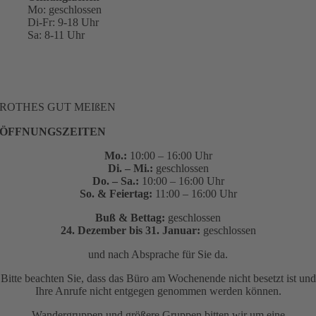
Mo: geschlossen
Di-Fr: 9-18 Uhr
Sa: 8-11 Uhr
ROTHES GUT MEIßEN
ÖFFNUNGSZEITEN
Mo.:
10:00 – 16:00 Uhr
Di. – Mi.:
geschlossen
Do. – Sa.:
10:00 – 16:00 Uhr
So. & Feiertag:
11:00 – 16:00 Uhr
Buß & Bettag:
geschlossen
24. Dezember bis 31. Januar:
geschlossen
und nach Absprache für Sie da.
Bitte beachten Sie, dass das Büro am Wochenende nicht besetzt ist und
Ihre Anrufe nicht entgegen genommen werden können.
Wandergruppen und größere Gruppen bitten wir um eine