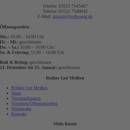
Telefon: 03521 7545467
Telefax: 03521 7540042
E-Mail:
strasser@rothesgut.de
Öffnungszeiten
Mo.:
10:00 – 16:00 Uhr
Di. – Mi.:
geschlossen
Do. – Sa.:
10:00 – 16:00 Uhr
So. & Feiertag:
11:00 – 16:00 Uhr
Buß & Bettag:
geschlossen
24. Dezember bis 31. Januar:
geschlossen
Rothes Gut Meißen
Rothes Gut Meißen
Shop
Veranstaltungen
Vinothek/Öffnungszeiten
Weinprobe
Kontakt
Mein Konto