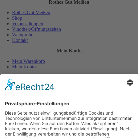
Rothes Gut Meißen
Rothes Gut Meißen
Shop
Veranstaltungen
Vinothek/Öffnungszeiten
Weinprobe
Kontakt
Mein Konto
Mein Warenkorb
Mein Konto
Sicher und einfach bezahlen:
Wiederverkäufer
Downloads
Wein Exposé
Folgen Sie uns auch auf:
Jugendschutz