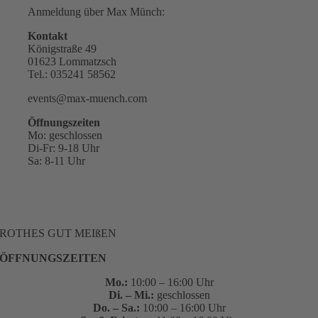
Anmeldung über Max Münch:
Kontakt
Königstraße 49
01623 Lommatzsch
Tel.: 035241 58562
events@max-muench.com
Öffnungszeiten
Mo: geschlossen
Di-Fr: 9-18 Uhr
Sa: 8-11 Uhr
ROTHES GUT MEIßEN
ÖFFNUNGSZEITEN
Mo.:
10:00 – 16:00 Uhr
Di. – Mi.:
geschlossen
Do. – Sa.:
10:00 – 16:00 Uhr