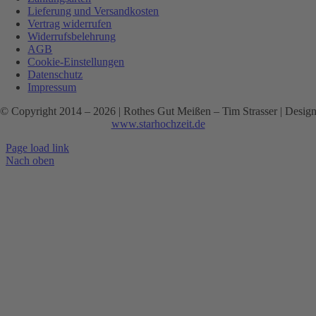
Lieferung und Versandkosten
Vertrag widerrufen
Widerrufsbelehrung
AGB
Cookie-Einstellungen
Datenschutz
Impressum
© Copyright 2014 –
2026 | Rothes Gut Meißen – Tim Strasser | Desig
www.starhochzeit.de
Page load link
Nach oben