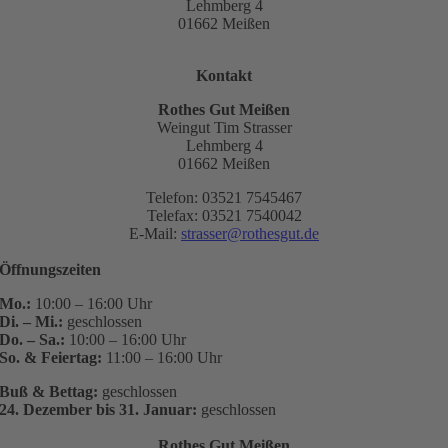
Lehmberg 4
01662 Meißen
Kontakt
Rothes Gut Meißen
Weingut Tim Strasser
Lehmberg 4
01662 Meißen
Telefon: 03521 7545467
Telefax: 03521 7540042
E-Mail:
strasser@rothesgut.de
Öffnungszeiten
Mo.:
10:00 – 16:00 Uhr
Di. – Mi.:
geschlossen
Do. – Sa.:
10:00 – 16:00 Uhr
So. & Feiertag:
11:00 – 16:00 Uhr
Buß & Bettag:
geschlossen
24. Dezember bis 31. Januar:
geschlossen
Rothes Gut Meißen