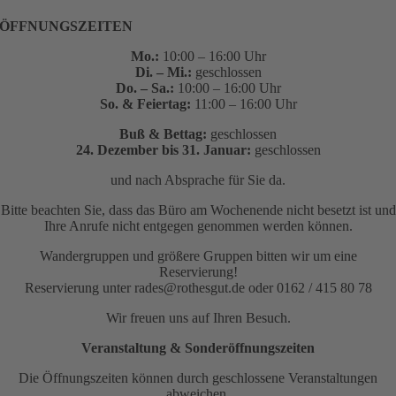
ÖFFNUNGSZEITEN
Mo.:
10:00 – 16:00 Uhr
Di. – Mi.:
geschlossen
Do. – Sa.:
10:00 – 16:00 Uhr
So. & Feiertag:
11:00 – 16:00 Uhr
Buß & Bettag:
geschlossen
24. Dezember bis 31. Januar:
geschlossen
und nach Absprache für Sie da.
Bitte beachten Sie, dass das Büro am Wochenende nicht besetzt ist und
Ihre Anrufe nicht entgegen genommen werden können.
Wandergruppen und größere Gruppen bitten wir um eine
Reservierung!
Reservierung unter rades@rothesgut.de oder 0162 / 415 80 78
Wir freuen uns auf Ihren Besuch.
Veranstaltung & Sonderöffnungszeiten
Die Öffnungszeiten können durch geschlossene Veranstaltungen
abweichen.