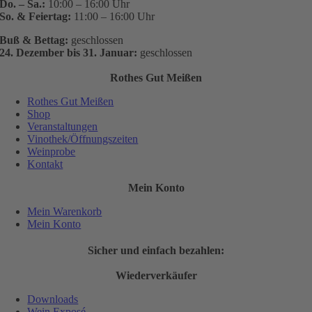
Do. – Sa.:
10:00 – 16:00 Uhr
So. & Feiertag:
11:00 – 16:00 Uhr
Buß & Bettag:
geschlossen
24. Dezember bis 31. Januar:
geschlossen
Rothes Gut Meißen
Rothes Gut Meißen
Shop
Veranstaltungen
Vinothek/Öffnungszeiten
Weinprobe
Kontakt
Mein Konto
Mein Warenkorb
Mein Konto
Sicher und einfach bezahlen:
Wiederverkäufer
Downloads
Wein Exposé