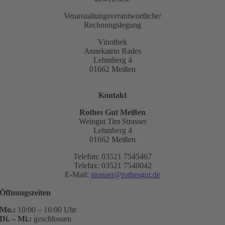
Veranstaltungsverantwortliche/
Rechnungslegung
Vinothek
Annekatrin Rades
Lehmberg 4
01662 Meißen
Kontakt
Rothes Gut Meißen
Weingut Tim Strasser
Lehmberg 4
01662 Meißen
Telefon: 03521 7545467
Telefax: 03521 7540042
E-Mail:
strasser@rothesgut.de
Öffnungszeiten
Mo.:
10:00 – 16:00 Uhr
Di. – Mi.:
geschlossen