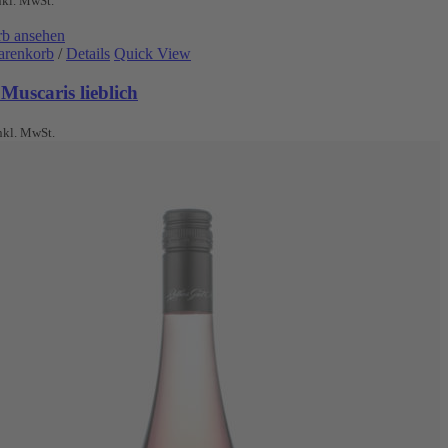
nkl. MwSt.
b ansehen
arenkorb
/
Details
Quick View
Muscaris lieblich
nkl. MwSt.