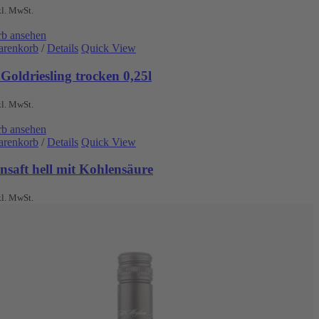
kl. MwSt.
b ansehen
arenkorb
/
Details
Quick View
Goldriesling trocken 0,25l
kl. MwSt.
b ansehen
arenkorb
/
Details
Quick View
nsaft hell mit Kohlensäure
kl. MwSt.