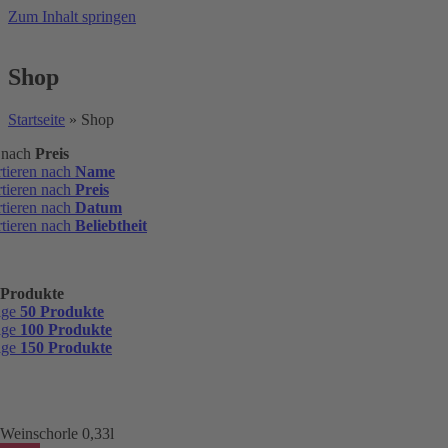
Zum Inhalt springen
Shop
Startseite
»
Shop
n nach
Preis
rtieren nach
Name
rtieren nach
Preis
rtieren nach
Datum
rtieren nach
Beliebtheit
 Produkte
ige
50 Produkte
ige
100 Produkte
ige
150 Produkte