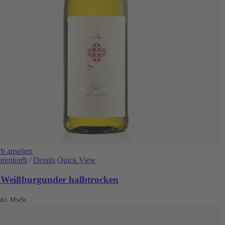
b ansehen
arenkorb
/
Details
Quick View
 Weißburgunder halbtrocken
nkl. MwSt.