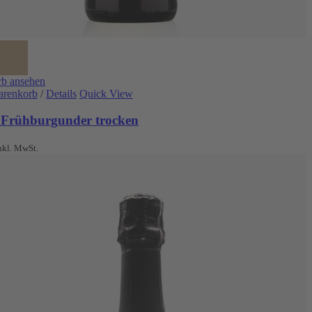
b ansehen
arenkorb
/
Details
Quick View
 Frühburgunder trocken
nkl. MwSt.