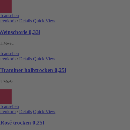
b ansehen
arenkorb
/
Details
Quick View
Weinschorle 0,33l
kl. MwSt.
b ansehen
arenkorb
/
Details
Quick View
 Traminer halbtrocken 0,25l
kl. MwSt.
b ansehen
arenkorb
/
Details
Quick View
Rosé trocken 0,25l