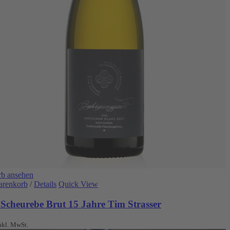
b ansehen
arenkorb
/
Details
Quick View
 Scheurebe Brut 15 Jahre Tim Strasser
nkl. MwSt.