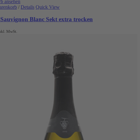
b ansehen
arenkorb
/
Details
Quick View
 Sauvignon Blanc Sekt extra trocken
nkl. MwSt.