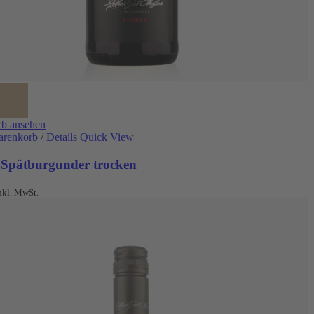
b ansehen
arenkorb
/
Details
Quick View
 Spätburgunder trocken
nkl. MwSt.