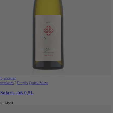
b ansehen
arenkorb
/
Details
Quick View
Solaris süß 0,5L
nkl. MwSt.