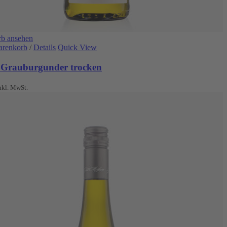
b ansehen
arenkorb
/
Details
Quick View
 Grauburgunder trocken
nkl. MwSt.