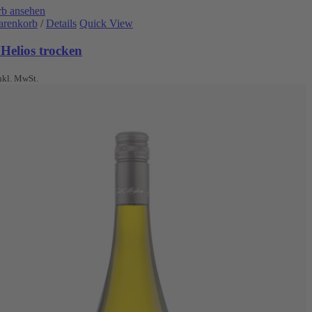
b ansehen
arenkorb
/
Details
Quick View
Helios trocken
nkl. MwSt.