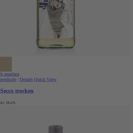
b ansehen
arenkorb
/
Details
Quick View
 Secco trocken
nkl. MwSt.