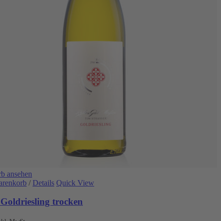
b ansehen
arenkorb
/
Details
Quick View
Goldriesling trocken