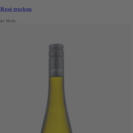
 Rosé trocken
nkl. MwSt.