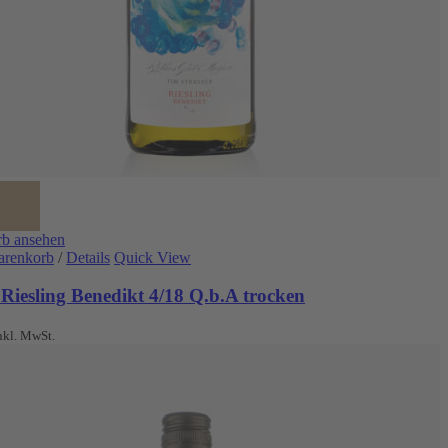
b ansehen
arenkorb
/
Details
Quick View
Riesling Benedikt 4/18 Q.b.A trocken
nkl. MwSt.