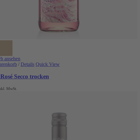
b ansehen
arenkorb
/
Details
Quick View
 Rosé Secco trocken
nkl. MwSt.