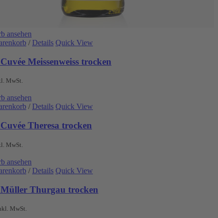
b ansehen
arenkorb
/
Details
Quick View
 Cuvée Meissenweiss trocken
kl. MwSt.
b ansehen
arenkorb
/
Details
Quick View
 Cuvée Theresa trocken
kl. MwSt.
b ansehen
arenkorb
/
Details
Quick View
 Müller Thurgau trocken
nkl. MwSt.