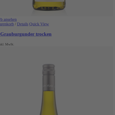
b ansehen
arenkorb
/
Details
Quick View
 Grauburgunder trocken
nkl. MwSt.