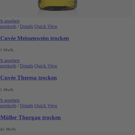
b ansehen
arenkorb
/
Details
Quick View
 Cuvée Meissenweiss trocken
kl. MwSt.
b ansehen
arenkorb
/
Details
Quick View
 Cuvée Theresa trocken
kl. MwSt.
b ansehen
arenkorb
/
Details
Quick View
 Müller Thurgau trocken
nkl. MwSt.