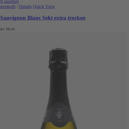
b ansehen
arenkorb
/
Details
Quick View
 Sauvignon Blanc Sekt extra trocken
nkl. MwSt.