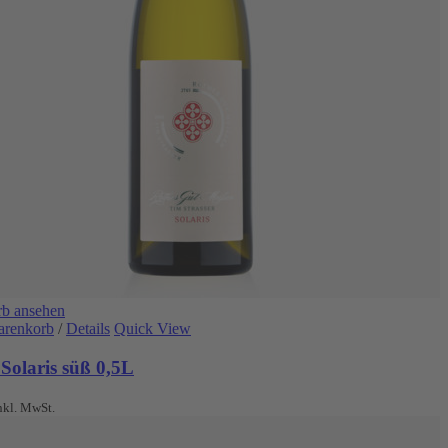
b ansehen
arenkorb
/
Details
Quick View
Solaris süß 0,5L
nkl. MwSt.