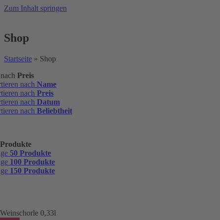
Zum Inhalt springen
Shop
Startseite
»
Shop
n nach
Preis
rtieren nach
Name
rtieren nach
Preis
rtieren nach
Datum
rtieren nach
Beliebtheit
 Produkte
ige
50 Produkte
ige
100 Produkte
ige
150 Produkte