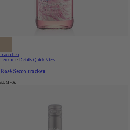
b ansehen
arenkorb
/
Details
Quick View
 Rosé Secco trocken
nkl. MwSt.