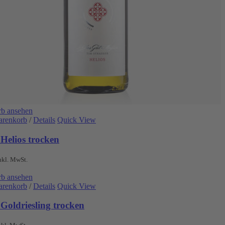
b ansehen
arenkorb
/
Details
Quick View
Helios trocken
nkl. MwSt.
b ansehen
arenkorb
/
Details
Quick View
Goldriesling trocken