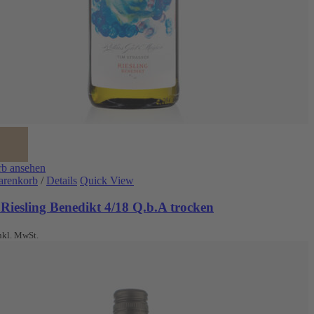
b ansehen
arenkorb
/
Details
Quick View
Riesling Benedikt 4/18 Q.b.A trocken
nkl. MwSt.