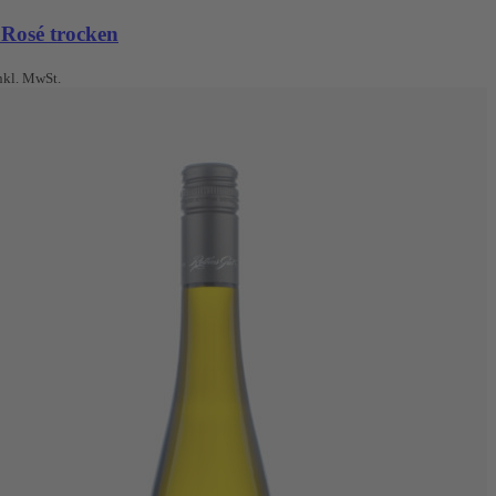
 Rosé trocken
nkl. MwSt.