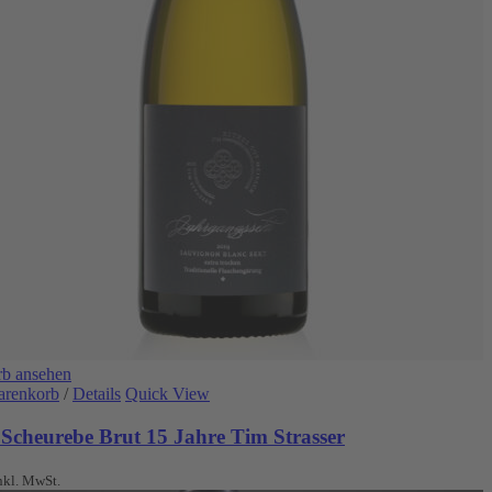
b ansehen
arenkorb
/
Details
Quick View
 Scheurebe Brut 15 Jahre Tim Strasser
nkl. MwSt.