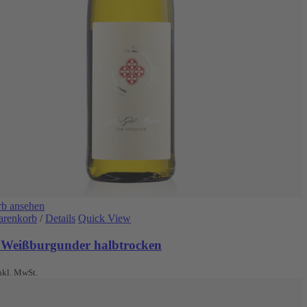
b ansehen
arenkorb
/
Details
Quick View
 Weißburgunder halbtrocken
nkl. MwSt.