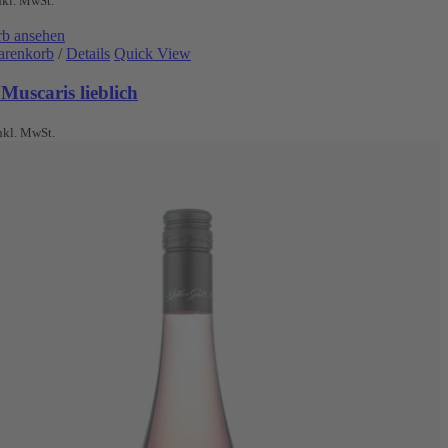
nkl. MwSt.
b ansehen
arenkorb
/
Details
Quick View
Muscaris lieblich
nkl. MwSt.