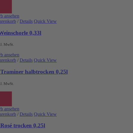
b ansehen
arenkorb
/
Details
Quick View
Weinschorle 0,33l
kl. MwSt.
b ansehen
arenkorb
/
Details
Quick View
 Traminer halbtrocken 0,25l
kl. MwSt.
b ansehen
arenkorb
/
Details
Quick View
Rosé trocken 0,25l