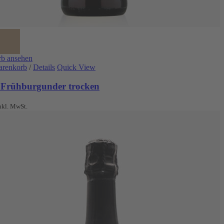
b ansehen
arenkorb
/
Details
Quick View
 Frühburgunder trocken
nkl. MwSt.