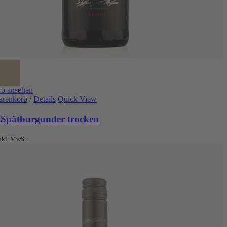
b ansehen
arenkorb
/
Details
Quick View
 Spätburgunder trocken
nkl. MwSt.