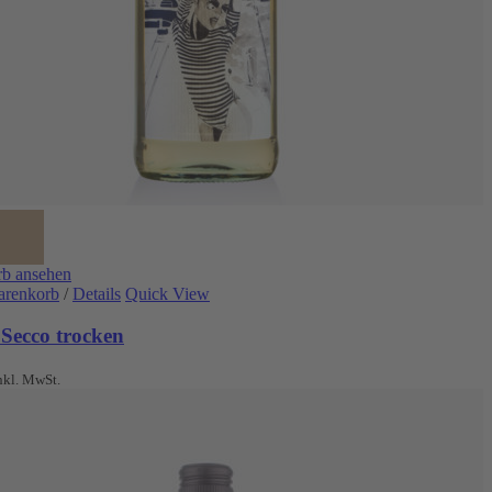
b ansehen
arenkorb
/
Details
Quick View
 Secco trocken
nkl. MwSt.