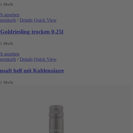
kl. MwSt.
b ansehen
arenkorb
/
Details
Quick View
Goldriesling trocken 0,25l
kl. MwSt.
b ansehen
arenkorb
/
Details
Quick View
nsaft hell mit Kohlensäure
kl. MwSt.