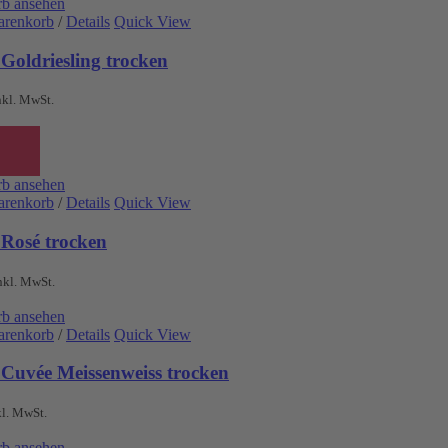
b ansehen
arenkorb
/
Details
Quick View
Goldriesling trocken
nkl. MwSt.
b ansehen
arenkorb
/
Details
Quick View
 Rosé trocken
nkl. MwSt.
b ansehen
arenkorb
/
Details
Quick View
 Cuvée Meissenweiss trocken
kl. MwSt.
b ansehen