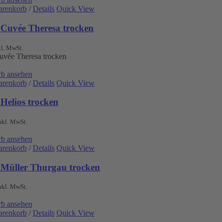
arenkorb
/
Details
Quick View
 Cuvée Theresa trocken
kl. MwSt.
uvée Theresa trocken
b ansehen
arenkorb
/
Details
Quick View
Helios trocken
nkl. MwSt.
b ansehen
arenkorb
/
Details
Quick View
 Müller Thurgau trocken
nkl. MwSt.
b ansehen
arenkorb
/
Details
Quick View