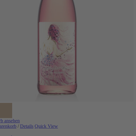
b ansehen
arenkorb
/
Details
Quick View