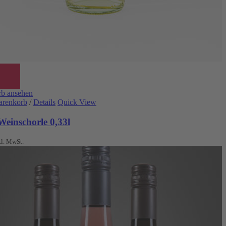
b ansehen
arenkorb
/
Details
Quick View
Weinschorle 0,33l
kl. MwSt.