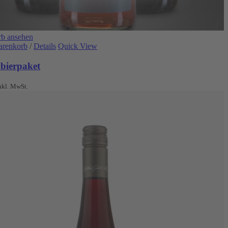
b ansehen
arenkorb
/
Details
Quick View
obierpaket
nkl. MwSt.