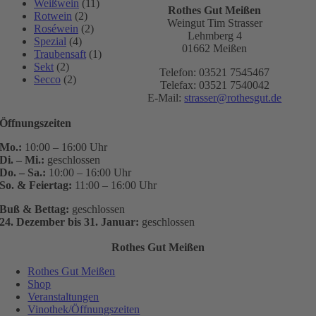
Weißwein
(11)
Rothes Gut Meißen
Rotwein
(2)
Weingut Tim Strasser
Roséwein
(2)
Lehmberg 4
Spezial
(4)
01662 Meißen
Traubensaft
(1)
Sekt
(2)
Telefon: 03521 7545467
Secco
(2)
Telefax: 03521 7540042
E-Mail:
strasser@rothesgut.de
Öffnungszeiten
Mo.:
10:00 – 16:00 Uhr
Di. – Mi.:
geschlossen
Do. – Sa.:
10:00 – 16:00 Uhr
So. & Feiertag:
11:00 – 16:00 Uhr
Buß & Bettag:
geschlossen
24. Dezember bis 31. Januar:
geschlossen
Rothes Gut Meißen
Rothes Gut Meißen
Shop
Veranstaltungen
Vinothek/Öffnungszeiten