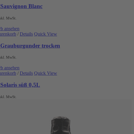
 Sauvignon Blanc
nkl. MwSt.
b ansehen
arenkorb
/
Details
Quick View
 Grauburgunder trocken
nkl. MwSt.
b ansehen
arenkorb
/
Details
Quick View
Solaris süß 0,5L
nkl. MwSt.