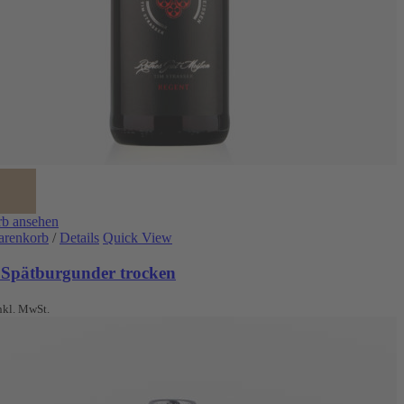
b ansehen
arenkorb
/
Details
Quick View
 Spätburgunder trocken
nkl. MwSt.