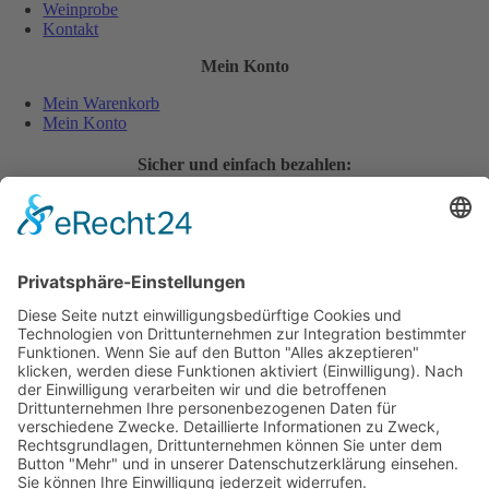
Weinprobe
Kontakt
Mein Konto
Mein Warenkorb
Mein Konto
Sicher und einfach bezahlen:
Wiederverkäufer
Downloads
Wein Exposé
Folgen Sie uns auch auf:
Jugendschutz
Zahlungsarten
Lieferung und Versandkosten
Vertrag widerrufen
Widerrufsbelehrung
AGB
Cookie-Einstellungen