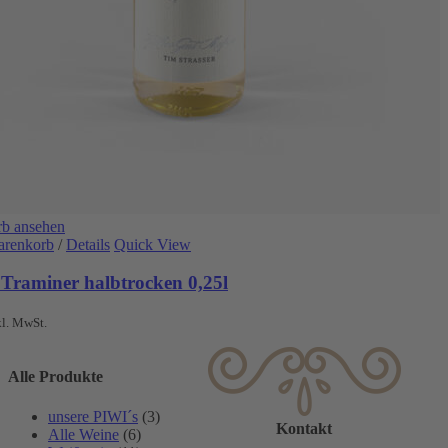
b ansehen
arenkorb
/
Details
Quick View
 Traminer halbtrocken 0,25l
kl. MwSt.
Alle Produkte
unsere PIWI´s
(3)
Kontakt
Alle Weine
(6)