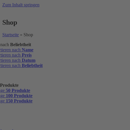
Zum Inhalt springen
Shop
Startseite
»
Shop
n nach
Beliebtheit
rtieren nach
Name
rtieren nach
Preis
rtieren nach
Datum
rtieren nach
Beliebtheit
 Produkte
ige
50 Produkte
ige
100 Produkte
ige
150 Produkte