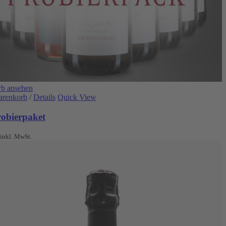
b ansehen
arenkorb
/
Details
Quick View
robierpaket
inkl. MwSt.