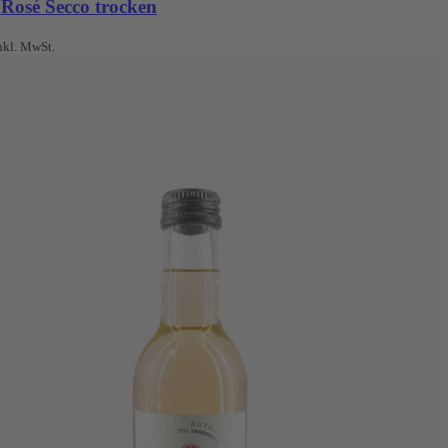
 Rosé Secco trocken
nkl. MwSt.