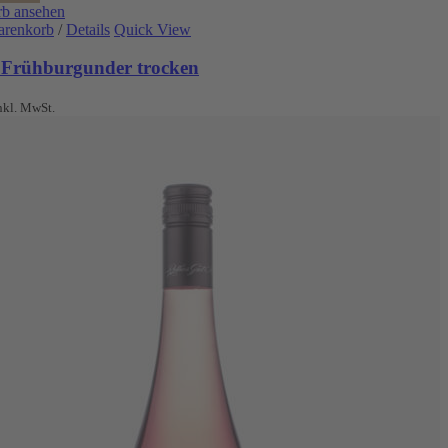
b ansehen
arenkorb
/
Details
Quick View
 Frühburgunder trocken
nkl. MwSt.