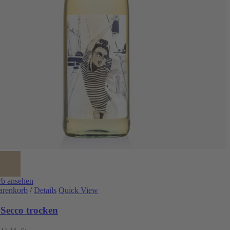
b ansehen
arenkorb
/
Details
Quick View
 Secco trocken