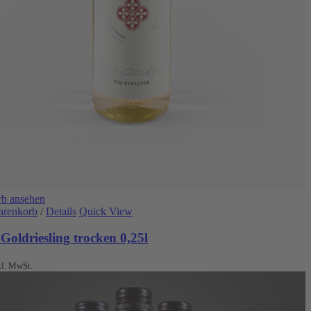
b ansehen
arenkorb
/
Details
Quick View
Goldriesling trocken 0,25l
kl. MwSt.