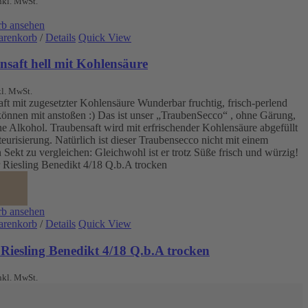
nkl. MwSt.
b ansehen
arenkorb
/
Details
Quick View
nsaft hell mit Kohlensäure
kl. MwSt.
ft mit zugesetzter Kohlensäure Wunderbar fruchtig, frisch-perlend
können mit anstoßen :) Das ist unser „TraubenSecco“ , ohne Gärung,
e Alkohol. Traubensaft wird mit erfrischender Kohlensäure abgefüllt
teurisierung. Natürlich ist dieser Traubensecco nicht mit einem
 Sekt zu vergleichen: Gleichwohl ist er trotz Süße frisch und würzig!
b ansehen
arenkorb
/
Details
Quick View
Riesling Benedikt 4/18 Q.b.A trocken
nkl. MwSt.