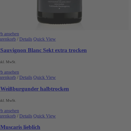
b ansehen
arenkorb
/
Details
Quick View
 Sauvignon Blanc Sekt extra trocken
nkl. MwSt.
b ansehen
arenkorb
/
Details
Quick View
 Weißburgunder halbtrocken
nkl. MwSt.
b ansehen
arenkorb
/
Details
Quick View
Muscaris lieblich