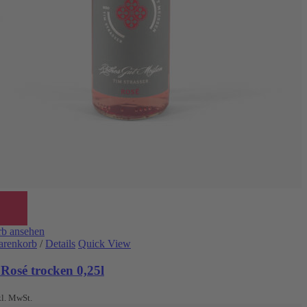
b ansehen
arenkorb
/
Details
Quick View
Rosé trocken 0,25l
kl. MwSt.