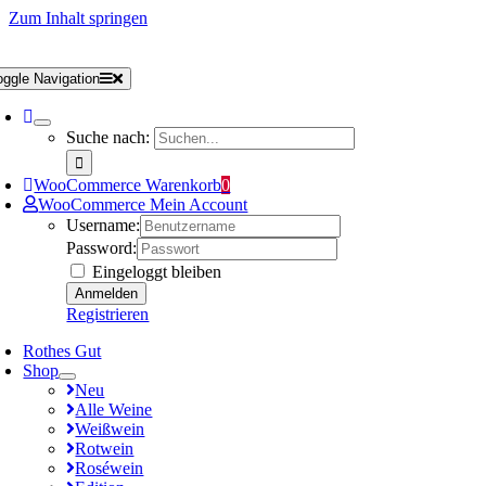
Zum Inhalt springen
oggle Navigation
Suche nach:
WooCommerce Warenkorb
0
WooCommerce Mein Account
Username:
Password:
Eingeloggt bleiben
Registrieren
Rothes Gut
Shop
Neu
Alle Weine
Weißwein
Rotwein
Roséwein