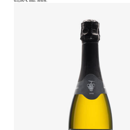
63,00
€
inkl. MwSt.