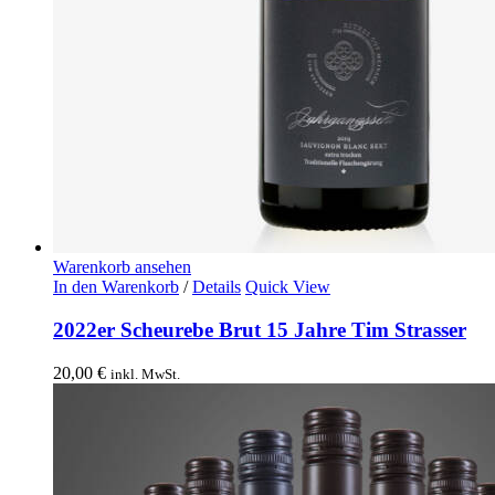
Warenkorb ansehen
In den Warenkorb
/
Details
Quick View
2022er Scheurebe Brut 15 Jahre Tim Strasser
20,00
€
inkl. MwSt.