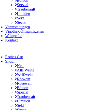
Edition
Spezial
Traubensaft
Limitiert
Sekt
Secco
Veranstaltungen
Vinothek/Öffnungszeiten
Weinprobe
Kontakt
Rothes Gut
Shop
Neu
Alle Weine
Weißwein
Rotwein
Roséwein
Edition
Spezial
Traubensaft
Limitiert
Sekt
Secco