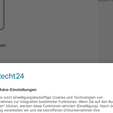
63,00
€
i
auf:
trasser | Design
www.starhochzeit.de