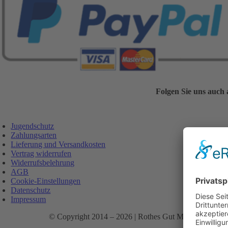
Folgen Sie uns auch 
Jugendschutz
Zahlungsarten
Lieferung und Versandkosten
Vertrag widerrufen
Widerrufsbelehrung
AGB
Cookie-Einstellungen
Datenschutz
Impressum
© Copyright 2014 –
2026 | Rothes Gut Meißen – Tim S