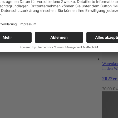
Warenkor
In den W
2022er
20,00
€
i