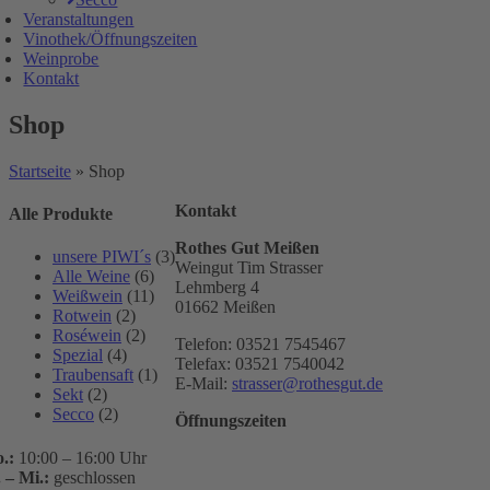
Veranstaltungen
Vinothek/Öffnungszeiten
Weinprobe
Kontakt
Shop
Startseite
»
Shop
Kontakt
Alle Produkte
Rothes Gut Meißen
unsere PIWI´s
(3)
Weingut Tim Strasser
Alle Weine
(6)
Lehmberg 4
Weißwein
(11)
01662 Meißen
Rotwein
(2)
Roséwein
(2)
Telefon: 03521 7545467
Spezial
(4)
Telefax: 03521 7540042
Traubensaft
(1)
E-Mail:
strasser@rothesgut.de
Sekt
(2)
Secco
(2)
Öffnungszeiten
.:
10:00 – 16:00 Uhr
. – Mi.:
geschlossen