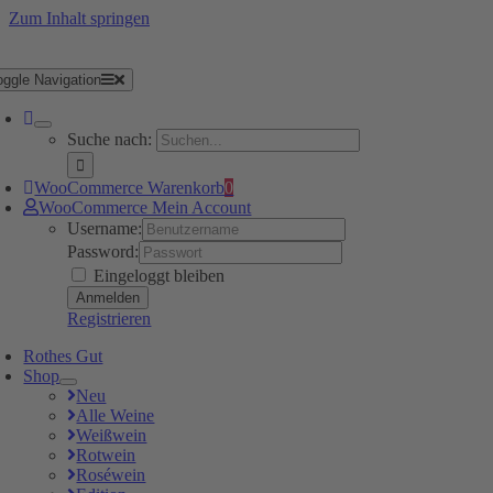
Zum Inhalt springen
oggle Navigation
Suche nach:
WooCommerce Warenkorb
0
WooCommerce Mein Account
Username:
Password:
Eingeloggt bleiben
Registrieren
Rothes Gut
Shop
Neu
Alle Weine
Weißwein
Rotwein
Roséwein