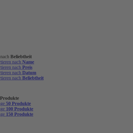
n nach
Beliebtheit
rtieren nach
Name
rtieren nach
Preis
rtieren nach
Datum
rtieren nach
Beliebtheit
 Produkte
ige
50 Produkte
ige
100 Produkte
ige
150 Produkte