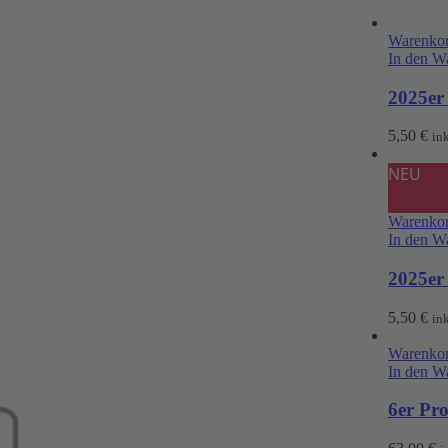
Warenkor
In den W
2025er
5,50
€
in
NEU
Warenkor
In den W
2025er 
5,50
€
in
Warenkor
In den W
6er Pr