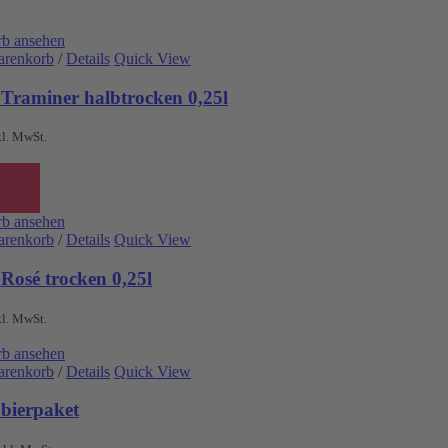
b ansehen
arenkorb
/
Details
Quick View
 Traminer halbtrocken 0,25l
kl. MwSt.
b ansehen
arenkorb
/
Details
Quick View
Rosé trocken 0,25l
kl. MwSt.
b ansehen
arenkorb
/
Details
Quick View
obierpaket