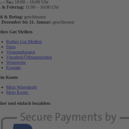
. – Sa.:
10:00 – 16:00 Uhr
. & Feiertag:
11:00 – 16:00 Uhr
ß & Bettag:
geschlossen
. Dezember bis 31. Januar:
geschlossen
thes Gut Meißen
Rothes Gut Meißen
Shop
Veranstaltungen
Vinothek/Öffnungszeiten
Weinprobe
Kontakt
in Konto
Mein Warenkorb
Mein Konto
cher und einfach bezahlen: