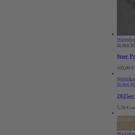
Warenkor
In den W
9ner P
105,00
€
Warenkor
In den W
2025er 
5,50
€
in
Edition
Warenkor