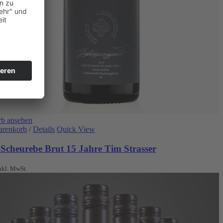
b ansehen
arenkorb
/
Details
Quick View
 Scheurebe Brut 15 Jahre Tim Strasser
nkl. MwSt.