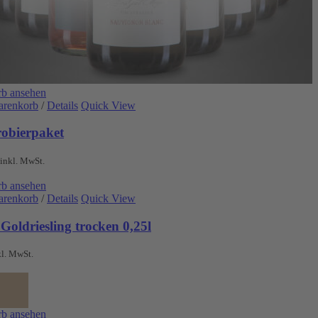
b ansehen
arenkorb
/
Details
Quick View
robierpaket
inkl. MwSt.
b ansehen
arenkorb
/
Details
Quick View
Goldriesling trocken 0,25l
kl. MwSt.
b ansehen