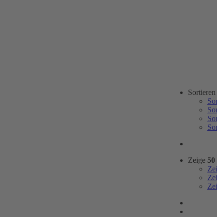
Sortiere
So
So
So
So
Zeige
50
Ze
Ze
Ze