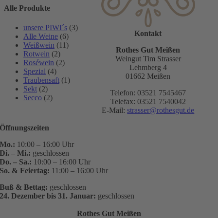
Alle Produkte
unsere PIWI´s
(3)
Kontakt
Alle Weine
(6)
Weißwein
(11)
Rothes Gut Meißen
Rotwein
(2)
Weingut Tim Strasser
Roséwein
(2)
Lehmberg 4
Spezial
(4)
01662 Meißen
Traubensaft
(1)
Sekt
(2)
Telefon: 03521 7545467
Secco
(2)
Telefax: 03521 7540042
E-Mail:
strasser@rothesgut.de
Öffnungszeiten
Mo.:
10:00 – 16:00 Uhr
Di. – Mi.:
geschlossen
Do. – Sa.:
10:00 – 16:00 Uhr
So. & Feiertag:
11:00 – 16:00 Uhr
Buß & Bettag:
geschlossen
24. Dezember bis 31. Januar:
geschlossen
Rothes Gut Meißen