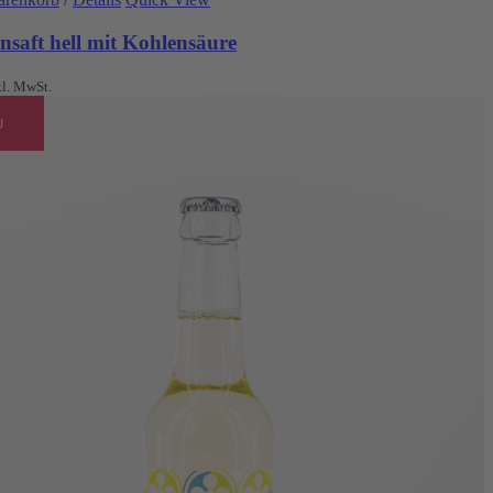
nsaft hell mit Kohlensäure
kl. MwSt.
U