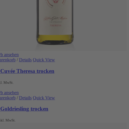
b ansehen
arenkorb
/
Details
Quick View
 Cuvée Theresa trocken
kl. MwSt.
b ansehen
arenkorb
/
Details
Quick View
Goldriesling trocken
nkl. MwSt.