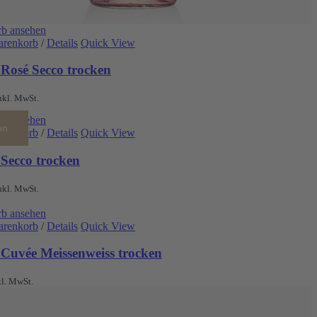
b ansehen
arenkorb
/
Details
Quick View
 Rosé Secco trocken
nkl. MwSt.
b ansehen
on
arenkorb
/
Details
Quick View
 Secco trocken
nkl. MwSt.
b ansehen
arenkorb
/
Details
Quick View
 Cuvée Meissenweiss trocken
kl. MwSt.