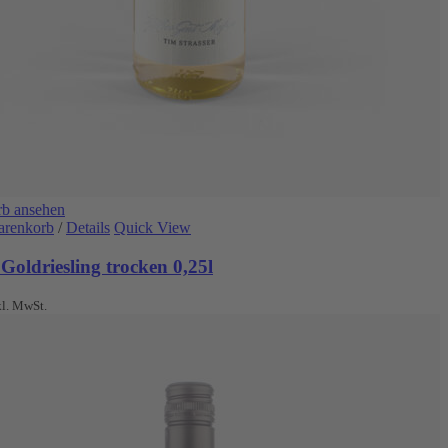
b ansehen
arenkorb
/
Details
Quick View
Goldriesling trocken 0,25l
kl. MwSt.