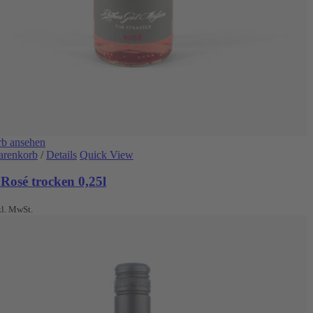
b ansehen
arenkorb
/
Details
Quick View
Rosé trocken 0,25l
kl. MwSt.