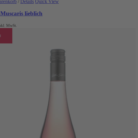
arenkorb
/
Details
Quick View
Muscaris lieblich
nkl. MwSt.
U