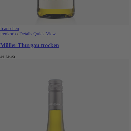
b ansehen
arenkorb
/
Details
Quick View
 Müller Thurgau trocken
nkl. MwSt.