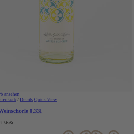
b ansehen
arenkorb
/
Details
Quick View
Weinschorle 0,33l
kl. MwSt.