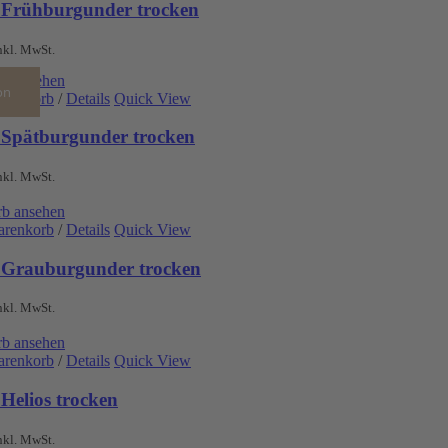
 Frühburgunder trocken
nkl. MwSt.
b ansehen
on
arenkorb
/
Details
Quick View
 Spätburgunder trocken
nkl. MwSt.
b ansehen
arenkorb
/
Details
Quick View
 Grauburgunder trocken
nkl. MwSt.
b ansehen
arenkorb
/
Details
Quick View
Helios trocken
nkl. MwSt.