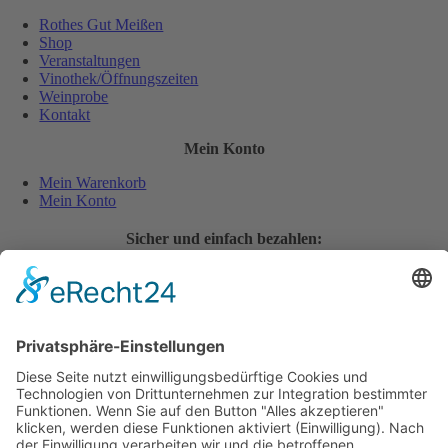
Rothes Gut Meißen
Shop
Veranstaltungen
Vinothek/Öffnungszeiten
Weinprobe
Kontakt
Mein Konto
Mein Warenkorb
Mein Konto
Sicher und einfach bezahlen:
Wiederverkäufer
Downloads
Wein Exposé
Folgen Sie uns auch auf:
Jugendschutz
Zahlungsarten