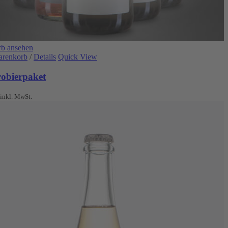
b ansehen
arenkorb
/
Details
Quick View
robierpaket
inkl. MwSt.