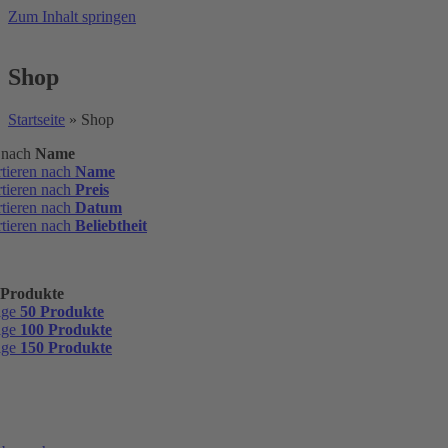
Zum Inhalt springen
Shop
Startseite
»
Shop
n nach
Name
rtieren nach
Name
rtieren nach
Preis
rtieren nach
Datum
rtieren nach
Beliebtheit
 Produkte
ige
50 Produkte
ige
100 Produkte
ige
150 Produkte