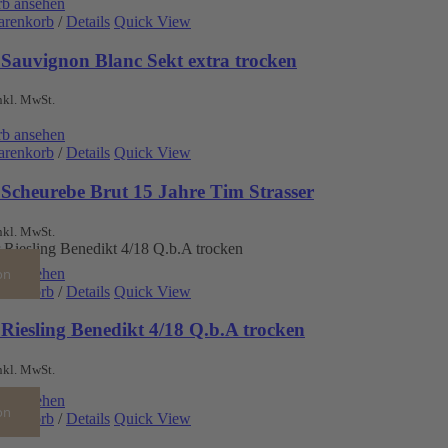
b ansehen
arenkorb
/
Details
Quick View
 Sauvignon Blanc Sekt extra trocken
nkl. MwSt.
b ansehen
arenkorb
/
Details
Quick View
 Scheurebe Brut 15 Jahre Tim Strasser
nkl. MwSt.
b ansehen
on
arenkorb
/
Details
Quick View
Riesling Benedikt 4/18 Q.b.A trocken
nkl. MwSt.
b ansehen
on
arenkorb
/
Details
Quick View