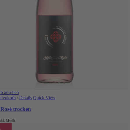
b ansehen
arenkorb
/
Details
Quick View
 Rosé trocken
nkl. MwSt.