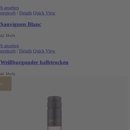
b ansehen
arenkorb
/
Details
Quick View
 Sauvignon Blanc
nkl. MwSt.
b ansehen
arenkorb
/
Details
Quick View
 Weißburgunder halbtrocken
nkl. MwSt.
on