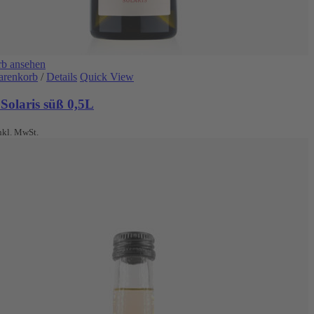
b ansehen
arenkorb
/
Details
Quick View
Solaris süß 0,5L
nkl. MwSt.