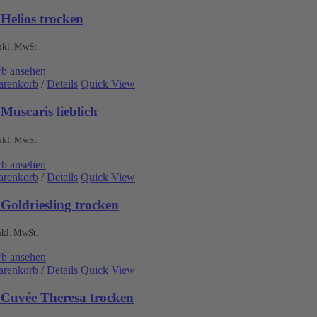
Helios trocken
nkl. MwSt.
b ansehen
arenkorb
/
Details
Quick View
Muscaris lieblich
nkl. MwSt.
b ansehen
arenkorb
/
Details
Quick View
Goldriesling trocken
nkl. MwSt.
b ansehen
arenkorb
/
Details
Quick View
 Cuvée Theresa trocken