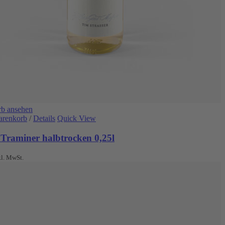
b ansehen
arenkorb
/
Details
Quick View
 Traminer halbtrocken 0,25l
kl. MwSt.