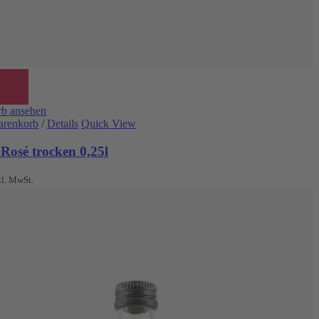
b ansehen
arenkorb
/
Details
Quick View
Rosé trocken 0,25l
kl. MwSt.