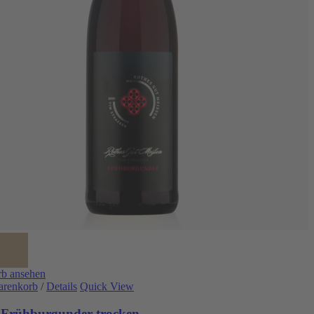
b ansehen
arenkorb
/
Details
Quick View
 Frühburgunder trocken