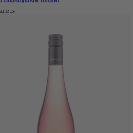
nkl. MwSt.