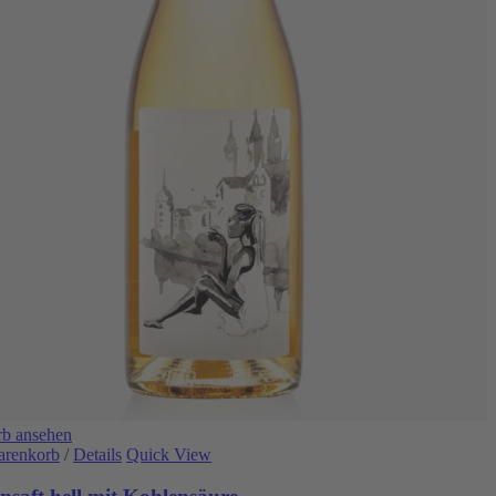
b ansehen
arenkorb
/
Details
Quick View