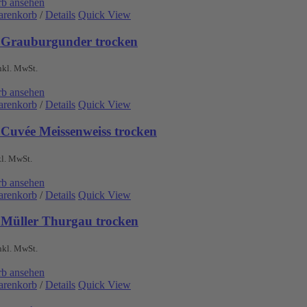
b ansehen
arenkorb
/
Details
Quick View
 Grauburgunder trocken
nkl. MwSt.
b ansehen
arenkorb
/
Details
Quick View
 Cuvée Meissenweiss trocken
kl. MwSt.
b ansehen
arenkorb
/
Details
Quick View
 Müller Thurgau trocken
nkl. MwSt.
b ansehen
arenkorb
/
Details
Quick View