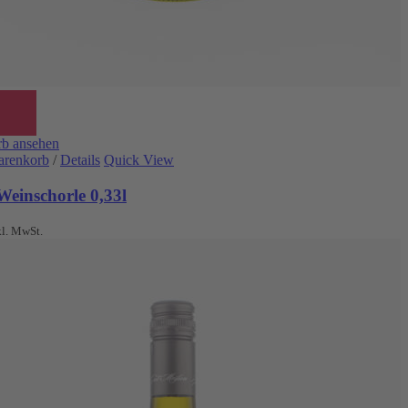
b ansehen
arenkorb
/
Details
Quick View
Weinschorle 0,33l
kl. MwSt.