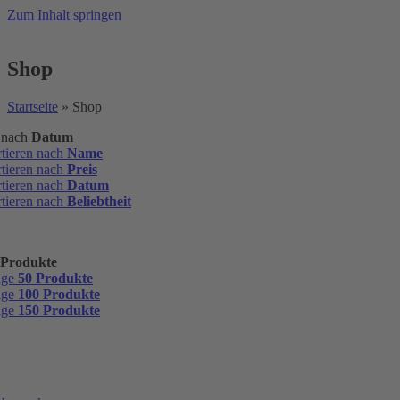
Zum Inhalt springen
Shop
Startseite
»
Shop
n nach
Datum
rtieren nach
Name
rtieren nach
Preis
rtieren nach
Datum
rtieren nach
Beliebtheit
 Produkte
ige
50 Produkte
ige
100 Produkte
ige
150 Produkte