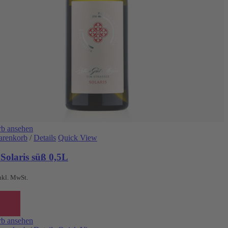
b ansehen
arenkorb
/
Details
Quick View
Solaris süß 0,5L
nkl. MwSt.
b ansehen