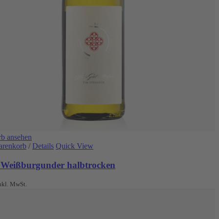
b ansehen
arenkorb
/
Details
Quick View
 Weißburgunder halbtrocken
nkl. MwSt.