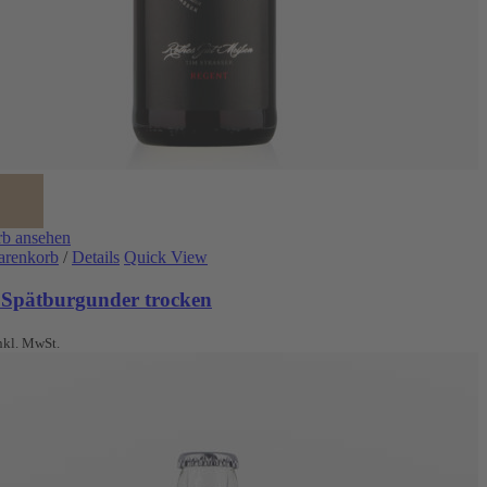
b ansehen
arenkorb
/
Details
Quick View
 Spätburgunder trocken
nkl. MwSt.