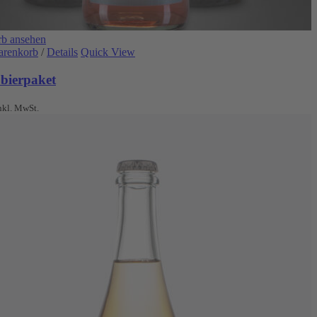
b ansehen
arenkorb
/
Details
Quick View
obierpaket
nkl. MwSt.