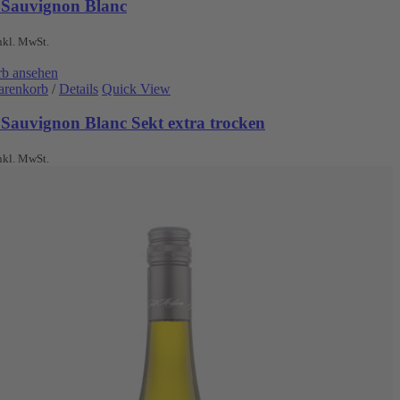
 Sauvignon Blanc
nkl. MwSt.
b ansehen
arenkorb
/
Details
Quick View
 Sauvignon Blanc Sekt extra trocken
nkl. MwSt.