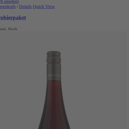
b ansehen
arenkorb
/
Details
Quick View
robierpaket
inkl. MwSt.