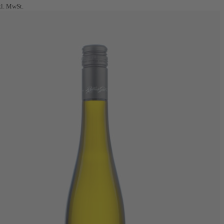
kl. MwSt.