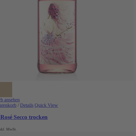
b ansehen
arenkorb
/
Details
Quick View
 Rosé Secco trocken
nkl. MwSt.