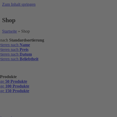
Zum Inhalt springen
Shop
Startseite
»
Shop
n nach
Standardsortierung
rtieren nach
Name
rtieren nach
Preis
rtieren nach
Datum
rtieren nach
Beliebtheit
 Produkte
ige
50 Produkte
ige
100 Produkte
ige
150 Produkte