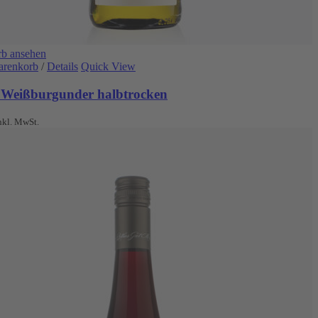
b ansehen
arenkorb
/
Details
Quick View
 Weißburgunder halbtrocken
nkl. MwSt.