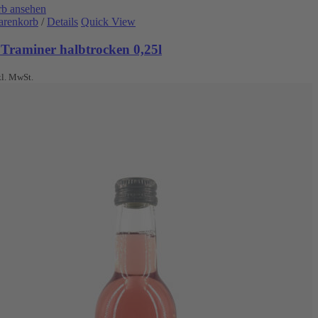
b ansehen
arenkorb
/
Details
Quick View
 Traminer halbtrocken 0,25l
kl. MwSt.