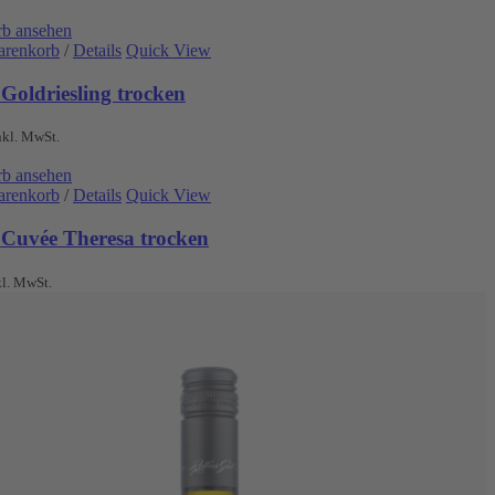
b ansehen
arenkorb
/
Details
Quick View
Goldriesling trocken
nkl. MwSt.
b ansehen
arenkorb
/
Details
Quick View
 Cuvée Theresa trocken
kl. MwSt.