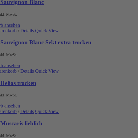
 Sauvignon Blanc
nkl. MwSt.
b ansehen
arenkorb
/
Details
Quick View
 Sauvignon Blanc Sekt extra trocken
nkl. MwSt.
b ansehen
arenkorb
/
Details
Quick View
Helios trocken
nkl. MwSt.
b ansehen
arenkorb
/
Details
Quick View
Muscaris lieblich
nkl. MwSt.