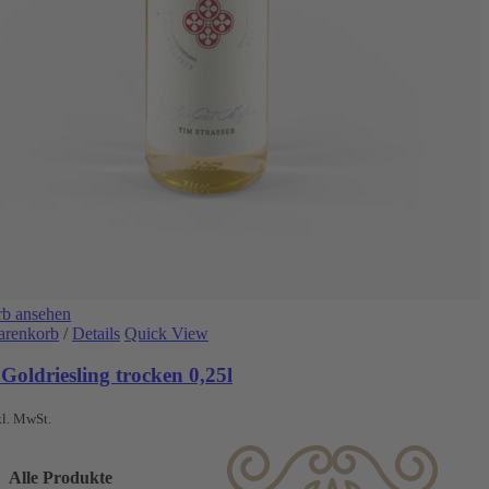
b ansehen
arenkorb
/
Details
Quick View
Goldriesling trocken 0,25l
kl. MwSt.
Alle Produkte