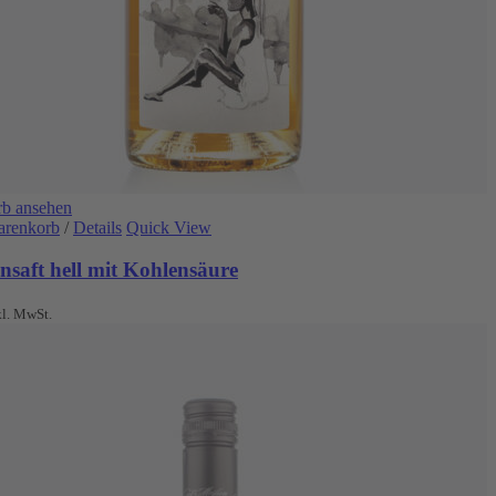
b ansehen
arenkorb
/
Details
Quick View
nsaft hell mit Kohlensäure
kl. MwSt.