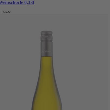
Weinschorle 0,33l
kl. MwSt.