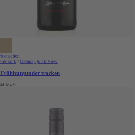
b ansehen
arenkorb
/
Details
Quick View
 Frühburgunder trocken
nkl. MwSt.