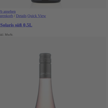
b ansehen
arenkorb
/
Details
Quick View
Solaris süß 0,5L
nkl. MwSt.