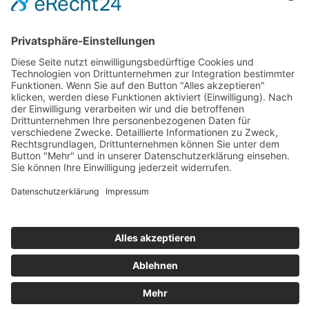
Shop
Veranstaltungen
Vinothek/Öffnungszeiten
Weinprobe
Kontakt
Mein Konto
Mein Warenkorb
Mein Konto
Sicher und einfach bezahlen:
Wiederverkäufer
Downloads
Wein Exposé
Folgen Sie uns auch auf:
Jugendschutz
Zahlungsarten
Lieferung und Versandkosten
Vertrag widerrufen
0