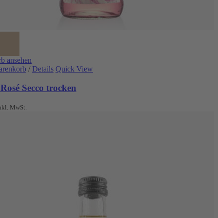
b ansehen
arenkorb
/
Details
Quick View
 Rosé Secco trocken
nkl. MwSt.