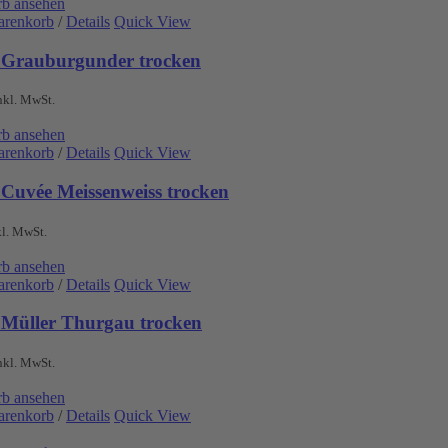
b ansehen
arenkorb
/
Details
Quick View
 Grauburgunder trocken
nkl. MwSt.
b ansehen
arenkorb
/
Details
Quick View
 Cuvée Meissenweiss trocken
kl. MwSt.
b ansehen
arenkorb
/
Details
Quick View
 Müller Thurgau trocken
nkl. MwSt.
b ansehen
arenkorb
/
Details
Quick View