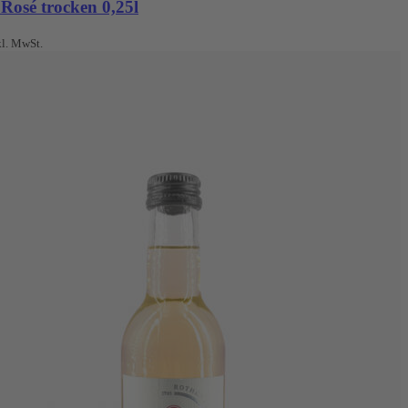
Rosé trocken 0,25l
kl. MwSt.