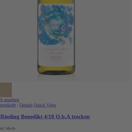
b ansehen
arenkorb
/
Details
Quick View
Riesling Benedikt 4/18 Q.b.A trocken
nkl. MwSt.