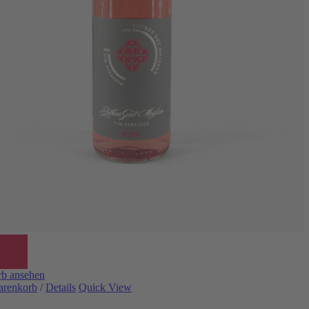
b ansehen
arenkorb
/
Details
Quick View