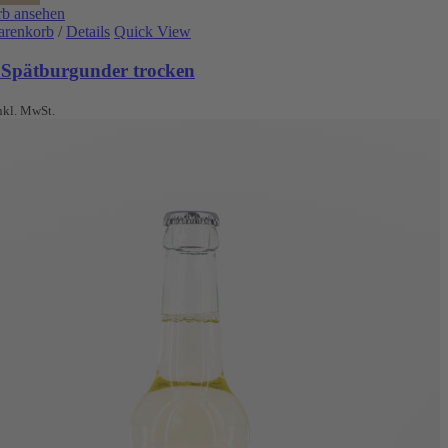
b ansehen
arenkorb
/
Details
Quick View
 Spätburgunder trocken
nkl. MwSt.