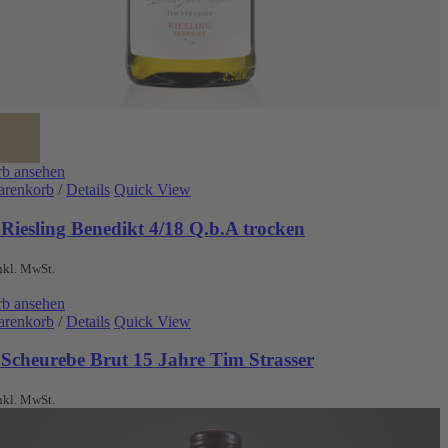
b ansehen
arenkorb
/
Details
Quick View
Riesling Benedikt 4/18 Q.b.A trocken
nkl. MwSt.
b ansehen
arenkorb
/
Details
Quick View
 Scheurebe Brut 15 Jahre Tim Strasser
nkl. MwSt.