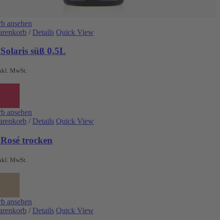
b ansehen
arenkorb
/
Details
Quick View
Solaris süß 0,5L
nkl. MwSt.
b ansehen
arenkorb
/
Details
Quick View
 Rosé trocken
nkl. MwSt.
b ansehen
arenkorb
/
Details
Quick View