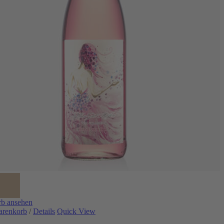
b ansehen
arenkorb
/
Details
Quick View