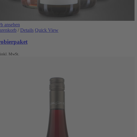
b ansehen
arenkorb
/
Details
Quick View
robierpaket
inkl. MwSt.