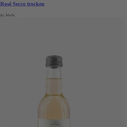
 Rosé Secco trocken
nkl. MwSt.