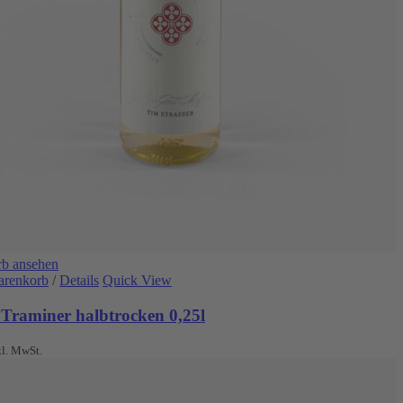
b ansehen
arenkorb
/
Details
Quick View
 Traminer halbtrocken 0,25l
kl. MwSt.