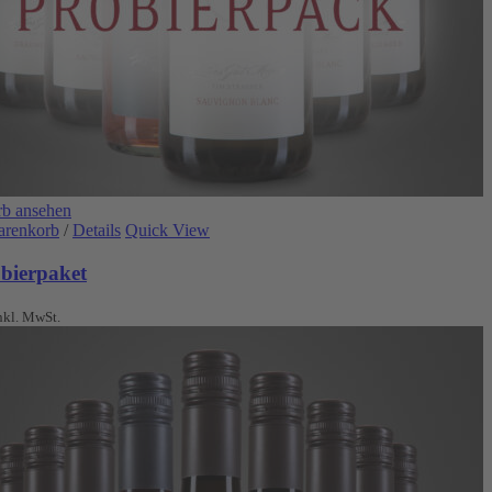
b ansehen
arenkorb
/
Details
Quick View
obierpaket
nkl. MwSt.