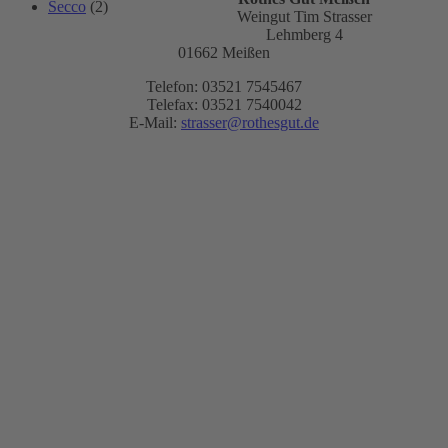
Secco
(2)
Weingut Tim Strasser
Lehmberg 4
01662 Meißen
Telefon: 03521 7545467
Telefax: 03521 7540042
E-Mail:
strasser@rothesgut.de