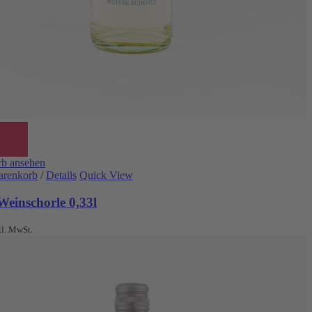
b ansehen
arenkorb
/
Details
Quick View
Weinschorle 0,33l
kl. MwSt.