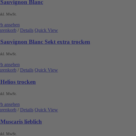
 Sauvignon Blanc
nkl. MwSt.
b ansehen
arenkorb
/
Details
Quick View
 Sauvignon Blanc Sekt extra trocken
nkl. MwSt.
b ansehen
arenkorb
/
Details
Quick View
Helios trocken
nkl. MwSt.
b ansehen
arenkorb
/
Details
Quick View
Muscaris lieblich
nkl. MwSt.