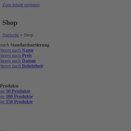
Zum Inhalt springen
Shop
Startseite
»
Shop
n nach
Standardsortierung
rtieren nach
Name
rtieren nach
Preis
rtieren nach
Datum
rtieren nach
Beliebtheit
 Produkte
ige
50 Produkte
ige
100 Produkte
ige
150 Produkte