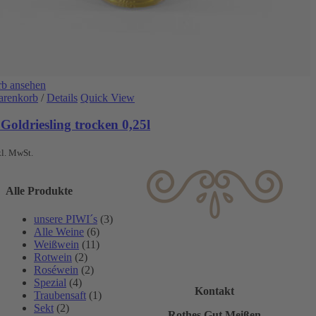
b ansehen
arenkorb
/
Details
Quick View
Goldriesling trocken 0,25l
kl. MwSt.
Alle Produkte
unsere PIWI´s
(3)
Alle Weine
(6)
Weißwein
(11)
Rotwein
(2)
Roséwein
(2)
Spezial
(4)
Kontakt
Traubensaft
(1)
Sekt
(2)
Rothes Gut Meißen