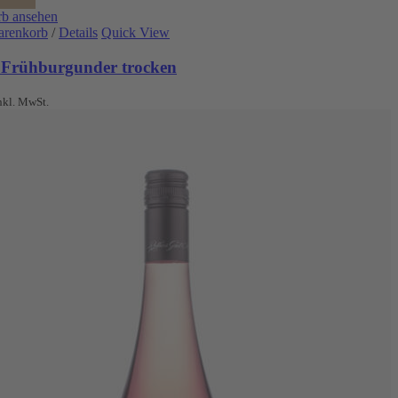
b ansehen
arenkorb
/
Details
Quick View
 Frühburgunder trocken
nkl. MwSt.