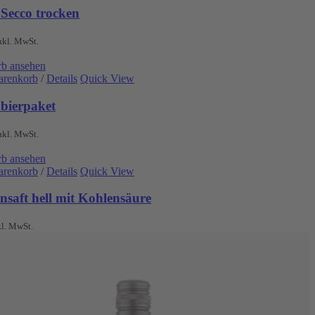
 Secco trocken
nkl. MwSt.
b ansehen
arenkorb
/
Details
Quick View
obierpaket
nkl. MwSt.
b ansehen
arenkorb
/
Details
Quick View
nsaft hell mit Kohlensäure
kl. MwSt.