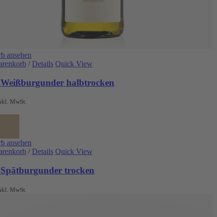
b ansehen
arenkorb
/
Details
Quick View
 Weißburgunder halbtrocken
nkl. MwSt.
b ansehen
arenkorb
/
Details
Quick View
 Spätburgunder trocken
nkl. MwSt.