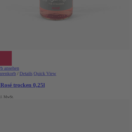
b ansehen
arenkorb
/
Details
Quick View
Rosé trocken 0,25l
kl. MwSt.