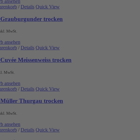
b ansehen
arenkorb
/
Details
Quick View
 Grauburgunder trocken
nkl. MwSt.
b ansehen
arenkorb
/
Details
Quick View
 Cuvée Meissenweiss trocken
kl. MwSt.
b ansehen
arenkorb
/
Details
Quick View
 Müller Thurgau trocken
nkl. MwSt.
b ansehen
arenkorb
/
Details
Quick View