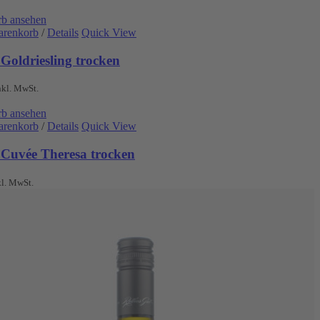
b ansehen
arenkorb
/
Details
Quick View
Goldriesling trocken
nkl. MwSt.
b ansehen
arenkorb
/
Details
Quick View
 Cuvée Theresa trocken
kl. MwSt.