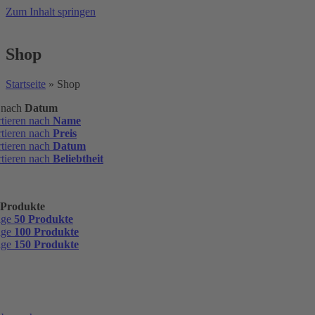
Zum Inhalt springen
Shop
Startseite
»
Shop
n nach
Datum
rtieren nach
Name
rtieren nach
Preis
rtieren nach
Datum
rtieren nach
Beliebtheit
 Produkte
ige
50 Produkte
ige
100 Produkte
ige
150 Produkte