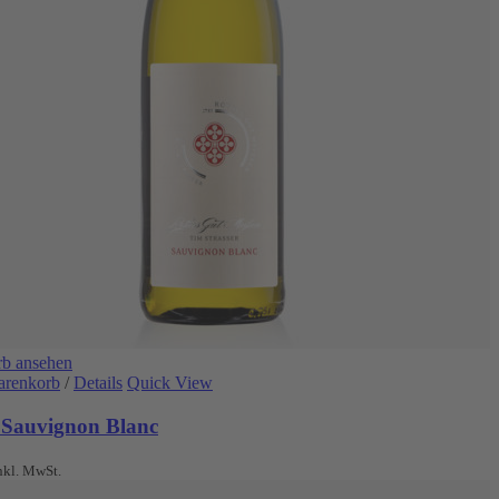
b ansehen
arenkorb
/
Details
Quick View
 Sauvignon Blanc
nkl. MwSt.