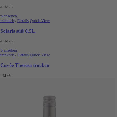
nkl. MwSt.
b ansehen
arenkorb
/
Details
Quick View
Solaris süß 0,5L
nkl. MwSt.
b ansehen
arenkorb
/
Details
Quick View
 Cuvée Theresa trocken
kl. MwSt.