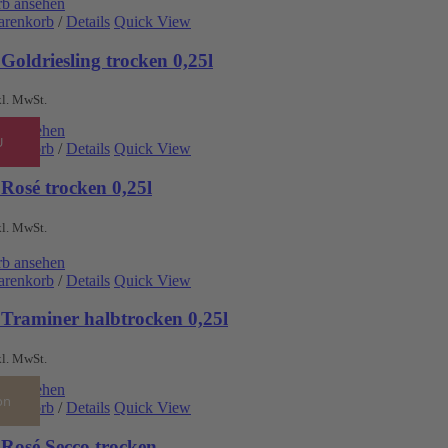
b ansehen
arenkorb
/
Details
Quick View
Goldriesling trocken 0,25l
kl. MwSt.
b ansehen
U
arenkorb
/
Details
Quick View
Rosé trocken 0,25l
kl. MwSt.
b ansehen
arenkorb
/
Details
Quick View
 Traminer halbtrocken 0,25l
kl. MwSt.
b ansehen
on
arenkorb
/
Details
Quick View
 Rosé Secco trocken