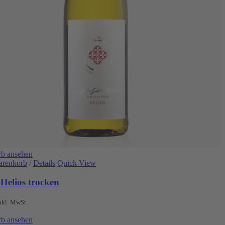
b ansehen
arenkorb
/
Details
Quick View
Helios trocken
nkl. MwSt.
b ansehen