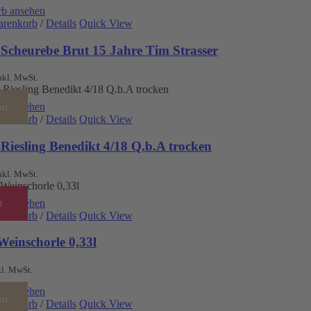
b ansehen
arenkorb
/
Details
Quick View
 Scheurebe Brut 15 Jahre Tim Strasser
nkl. MwSt.
b ansehen
on
arenkorb
/
Details
Quick View
Riesling Benedikt 4/18 Q.b.A trocken
nkl. MwSt.
b ansehen
U
arenkorb
/
Details
Quick View
Weinschorle 0,33l
kl. MwSt.
b ansehen
on
arenkorb
/
Details
Quick View