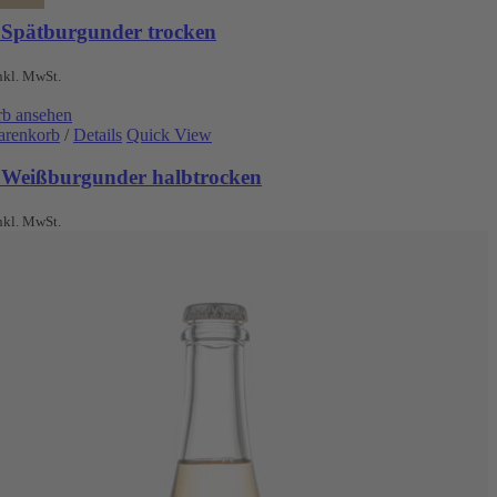
 Spätburgunder trocken
nkl. MwSt.
b ansehen
arenkorb
/
Details
Quick View
 Weißburgunder halbtrocken
nkl. MwSt.