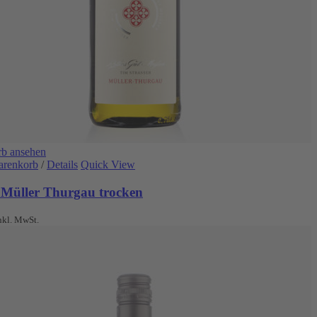
b ansehen
arenkorb
/
Details
Quick View
 Müller Thurgau trocken
nkl. MwSt.