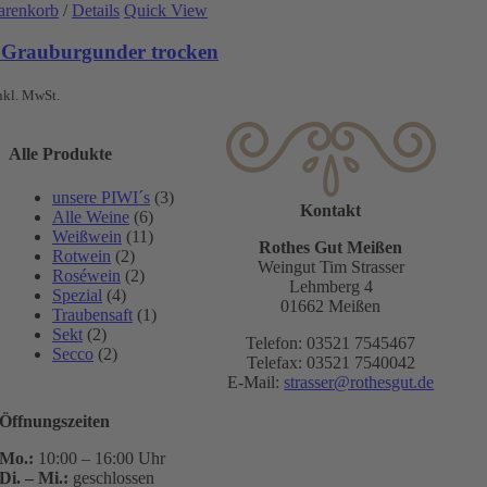
arenkorb
/
Details
Quick View
 Grauburgunder trocken
nkl. MwSt.
Alle Produkte
unsere PIWI´s
(3)
Kontakt
Alle Weine
(6)
Weißwein
(11)
Rothes Gut Meißen
Rotwein
(2)
Weingut Tim Strasser
Roséwein
(2)
Lehmberg 4
Spezial
(4)
01662 Meißen
Traubensaft
(1)
Sekt
(2)
Telefon: 03521 7545467
Secco
(2)
Telefax: 03521 7540042
E-Mail:
strasser@rothesgut.de
Öffnungszeiten
Mo.:
10:00 – 16:00 Uhr
Di. – Mi.:
geschlossen