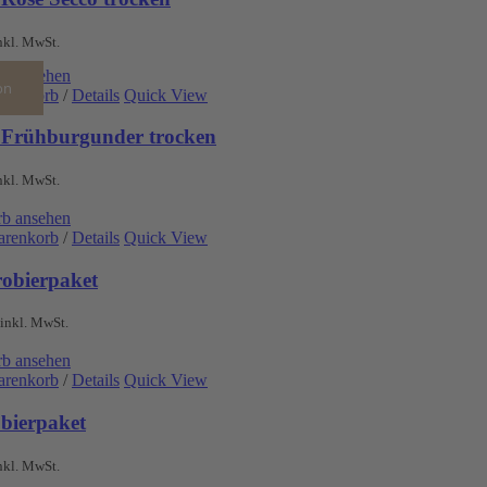
nkl. MwSt.
b ansehen
on
arenkorb
/
Details
Quick View
 Frühburgunder trocken
nkl. MwSt.
b ansehen
arenkorb
/
Details
Quick View
robierpaket
inkl. MwSt.
b ansehen
arenkorb
/
Details
Quick View
obierpaket
nkl. MwSt.