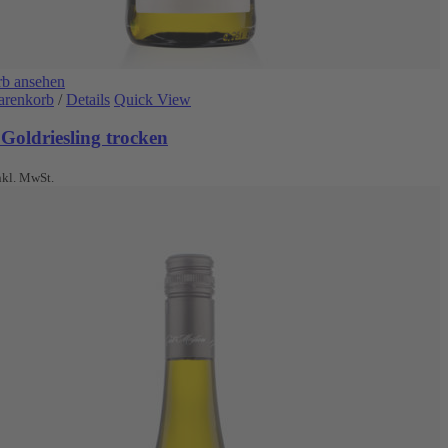
b ansehen
arenkorb
/
Details
Quick View
Goldriesling trocken
nkl. MwSt.