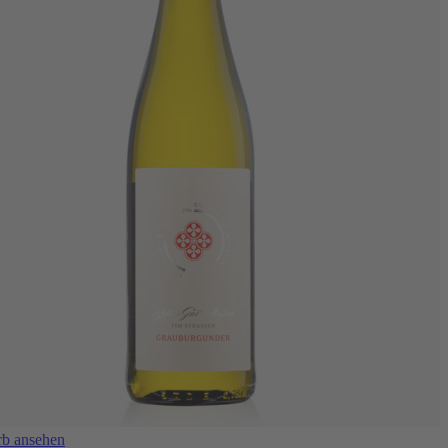
b ansehen