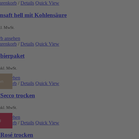
arenkorb
/
Details
Quick View
nsaft hell mit Kohlensäure
kl. MwSt.
b ansehen
arenkorb
/
Details
Quick View
obierpaket
nkl. MwSt.
b ansehen
on
arenkorb
/
Details
Quick View
 Secco trocken
nkl. MwSt.
b ansehen
U
arenkorb
/
Details
Quick View
 Rosé trocken