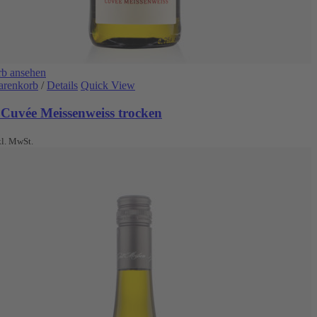
b ansehen
arenkorb
/
Details
Quick View
 Cuvée Meissenweiss trocken
kl. MwSt.