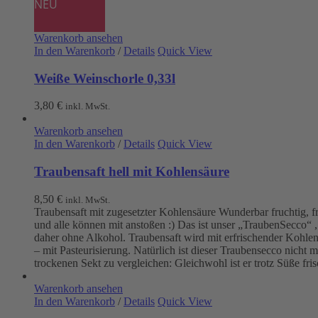
NEU
Warenkorb ansehen
In den Warenkorb
/
Details
Quick View
Weiße Weinschorle 0,33l
3,80
€
inkl. MwSt.
Warenkorb ansehen
In den Warenkorb
/
Details
Quick View
Traubensaft hell mit Kohlensäure
8,50
€
inkl. MwSt.
Traubensaft mit zugesetzter Kohlensäure Wunderbar fruchtig, f
und alle können mit anstoßen :) Das ist unser „TraubenSecco“ 
daher ohne Alkohol. Traubensaft wird mit erfrischender Kohlen
– mit Pasteurisierung. Natürlich ist dieser Traubensecco nicht m
trockenen Sekt zu vergleichen: Gleichwohl ist er trotz Süße fri
Warenkorb ansehen
In den Warenkorb
/
Details
Quick View