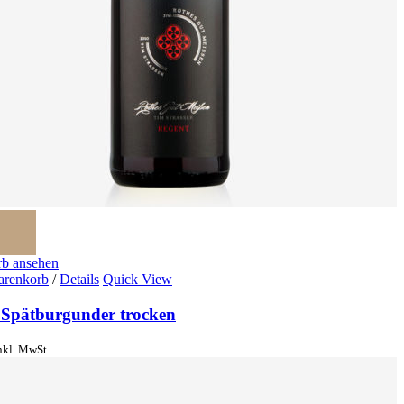
b ansehen
arenkorb
/
Details
Quick View
 Spätburgunder trocken
nkl. MwSt.