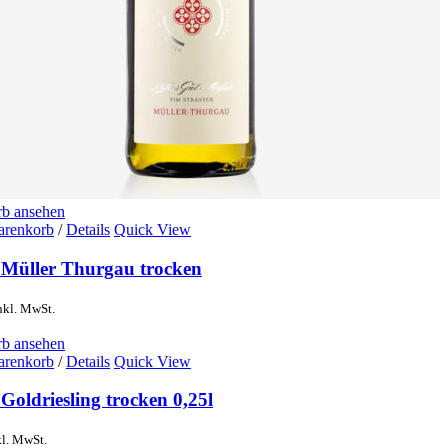
b ansehen
arenkorb
/
Details
Quick View
 Müller Thurgau trocken
nkl. MwSt.
b ansehen
arenkorb
/
Details
Quick View
Goldriesling trocken 0,25l
kl. MwSt.