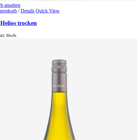
b ansehen
arenkorb
/
Details
Quick View
Helios trocken
nkl. MwSt.