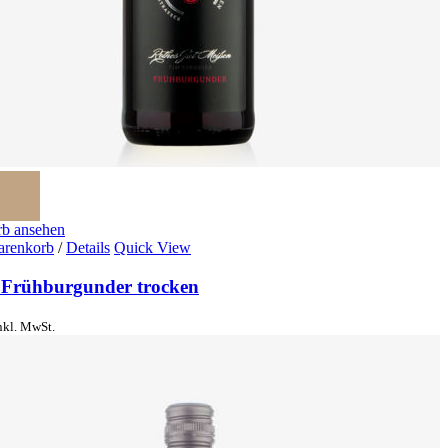
b ansehen
arenkorb
/
Details
Quick View
 Frühburgunder trocken
nkl. MwSt.