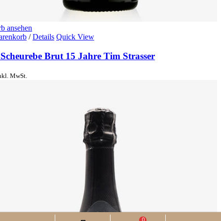
b ansehen
arenkorb
/
Details
Quick View
 Scheurebe Brut 15 Jahre Tim Strasser
nkl. MwSt.
0