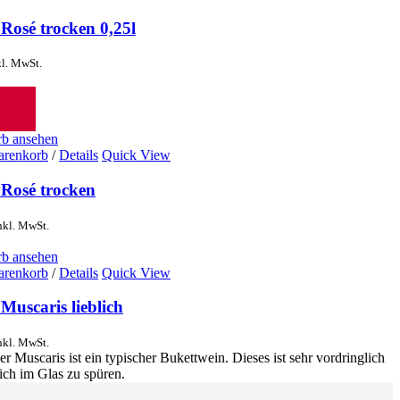
Rosé trocken 0,25l
kl. MwSt.
b ansehen
arenkorb
/
Details
Quick View
 Rosé trocken
nkl. MwSt.
b ansehen
arenkorb
/
Details
Quick View
Muscaris lieblich
nkl. MwSt.
r Muscaris ist ein typischer Bukettwein. Dieses ist sehr vordringlich
ich im Glas zu spüren.