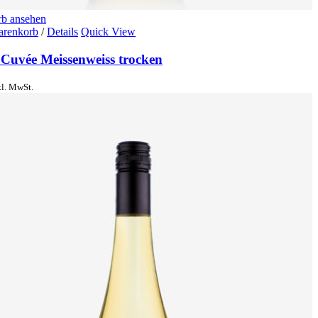
b ansehen
arenkorb
/
Details
Quick View
 Cuvée Meissenweiss trocken
kl. MwSt.