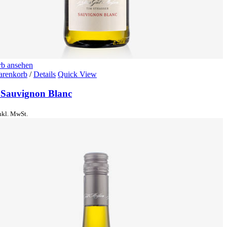
b ansehen
arenkorb
/
Details
Quick View
 Sauvignon Blanc
nkl. MwSt.