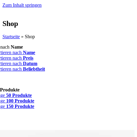
Zum Inhalt springen
Shop
Startseite
»
Shop
n nach
Name
rtieren nach
Name
rtieren nach
Preis
rtieren nach
Datum
rtieren nach
Beliebtheit
 Produkte
ige
50 Produkte
ige
100 Produkte
ige
150 Produkte