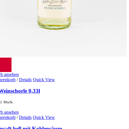
b ansehen
arenkorb
/
Details
Quick View
Weinschorle 0,33l
kl. MwSt.
b ansehen
arenkorb
/
Details
Quick View
nsaft hell mit Kohlensäure