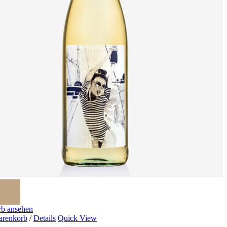
b ansehen
arenkorb
/
Details
Quick View