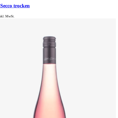
 Secco trocken
nkl. MwSt.