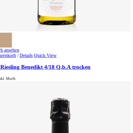
b ansehen
arenkorb
/
Details
Quick View
Riesling Benedikt 4/18 Q.b.A trocken
nkl. MwSt.