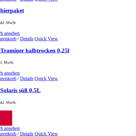
obierpaket
nkl. MwSt.
b ansehen
arenkorb
/
Details
Quick View
 Traminer halbtrocken 0,25l
kl. MwSt.
b ansehen
arenkorb
/
Details
Quick View
Solaris süß 0,5L
nkl. MwSt.
b ansehen
arenkorb
/
Details
Quick View