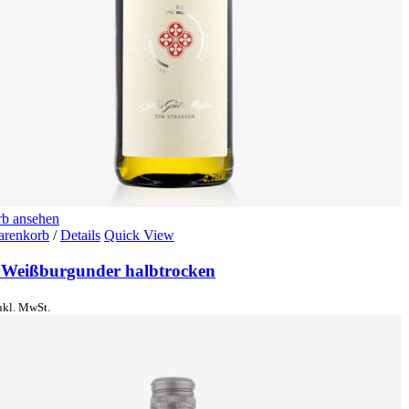
b ansehen
arenkorb
/
Details
Quick View
 Weißburgunder halbtrocken
nkl. MwSt.