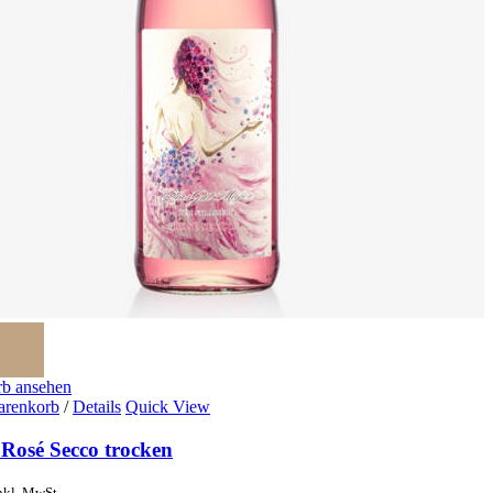
b ansehen
arenkorb
/
Details
Quick View
 Rosé Secco trocken
nkl. MwSt.