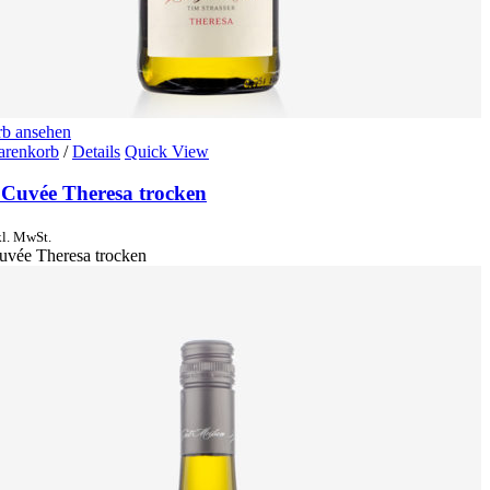
b ansehen
arenkorb
/
Details
Quick View
 Cuvée Theresa trocken
kl. MwSt.
uvée Theresa trocken