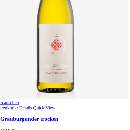
b ansehen
arenkorb
/
Details
Quick View
 Grauburgunder trocken