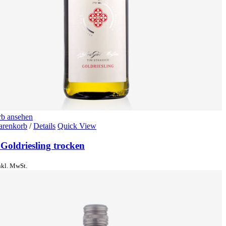
b ansehen
arenkorb
/
Details
Quick View
Goldriesling trocken
nkl. MwSt.