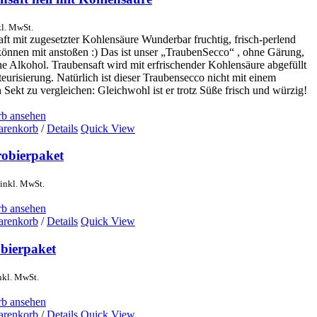
kl. MwSt.
ft mit zugesetzter Kohlensäure Wunderbar fruchtig, frisch-perlend
können mit anstoßen :) Das ist unser „TraubenSecco“ , ohne Gärung,
e Alkohol. Traubensaft wird mit erfrischender Kohlensäure abgefüllt
teurisierung. Natürlich ist dieser Traubensecco nicht mit einem
 Sekt zu vergleichen: Gleichwohl ist er trotz Süße frisch und würzig!
b ansehen
arenkorb
/
Details
Quick View
robierpaket
inkl. MwSt.
b ansehen
arenkorb
/
Details
Quick View
obierpaket
nkl. MwSt.
b ansehen
arenkorb
/
Details
Quick View