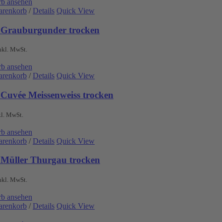
b ansehen
arenkorb
/
Details
Quick View
 Grauburgunder trocken
nkl. MwSt.
b ansehen
arenkorb
/
Details
Quick View
 Cuvée Meissenweiss trocken
kl. MwSt.
b ansehen
arenkorb
/
Details
Quick View
 Müller Thurgau trocken
nkl. MwSt.
b ansehen
arenkorb
/
Details
Quick View