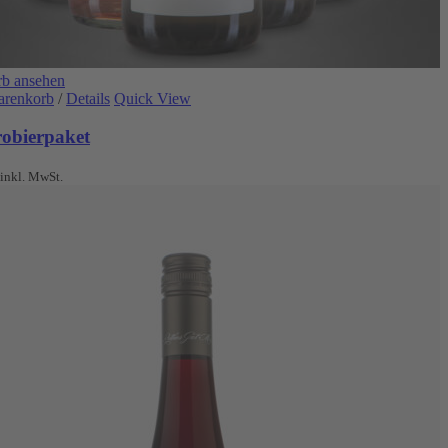
b ansehen
arenkorb
/
Details
Quick View
robierpaket
inkl. MwSt.