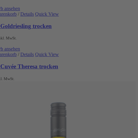
b ansehen
arenkorb
/
Details
Quick View
Goldriesling trocken
nkl. MwSt.
b ansehen
arenkorb
/
Details
Quick View
 Cuvée Theresa trocken
kl. MwSt.