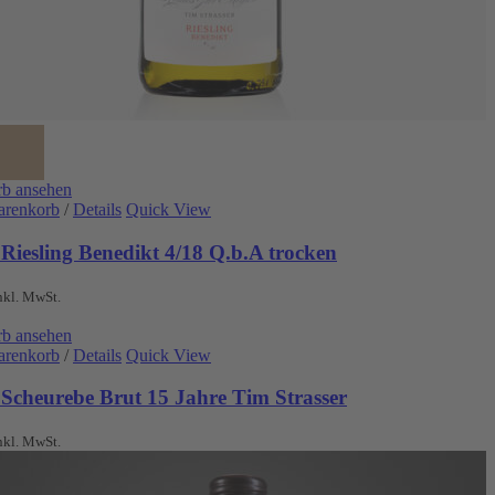
b ansehen
arenkorb
/
Details
Quick View
Riesling Benedikt 4/18 Q.b.A trocken
nkl. MwSt.
b ansehen
arenkorb
/
Details
Quick View
 Scheurebe Brut 15 Jahre Tim Strasser
nkl. MwSt.