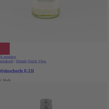
b ansehen
arenkorb
/
Details
Quick View
Weinschorle 0,33l
kl. MwSt.