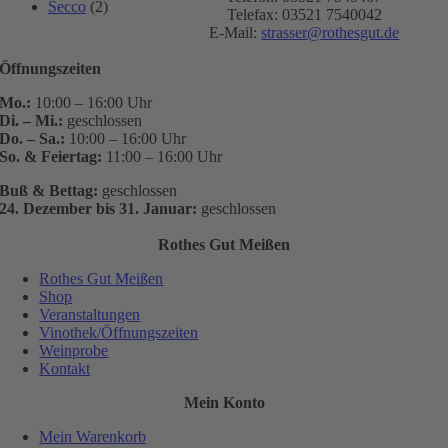
Secco
(2)
Telefax: 03521 7540042
E-Mail:
strasser@rothesgut.de
Öffnungszeiten
Mo.:
10:00 – 16:00 Uhr
Di. – Mi.:
geschlossen
Do. – Sa.:
10:00 – 16:00 Uhr
So. & Feiertag:
11:00 – 16:00 Uhr
Buß & Bettag:
geschlossen
24. Dezember bis 31. Januar:
geschlossen
Rothes Gut Meißen
Rothes Gut Meißen
Shop
Veranstaltungen
Vinothek/Öffnungszeiten
Weinprobe
Kontakt
Mein Konto
Mein Warenkorb