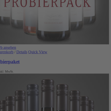
b ansehen
arenkorb
/
Details
Quick View
obierpaket
nkl. MwSt.