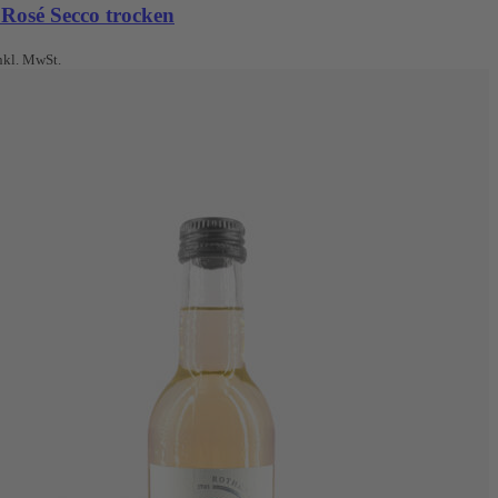
 Rosé Secco trocken
nkl. MwSt.