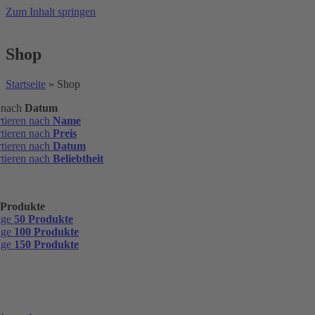
Zum Inhalt springen
Shop
Startseite
»
Shop
n nach
Datum
rtieren nach
Name
rtieren nach
Preis
rtieren nach
Datum
rtieren nach
Beliebtheit
 Produkte
ige
50 Produkte
ige
100 Produkte
ige
150 Produkte