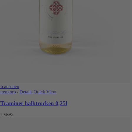
b ansehen
arenkorb
/
Details
Quick View
 Traminer halbtrocken 0,25l
kl. MwSt.