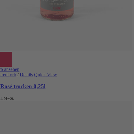
b ansehen
arenkorb
/
Details
Quick View
Rosé trocken 0,25l
kl. MwSt.