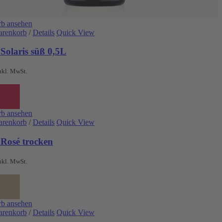
b ansehen
arenkorb
/
Details
Quick View
Solaris süß 0,5L
nkl. MwSt.
b ansehen
arenkorb
/
Details
Quick View
 Rosé trocken
nkl. MwSt.
b ansehen
arenkorb
/
Details
Quick View