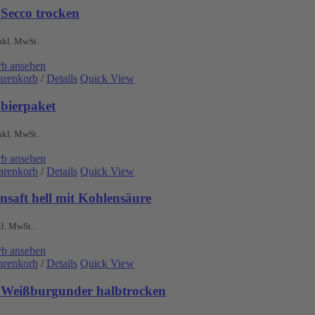
 Secco trocken
nkl. MwSt.
b ansehen
arenkorb
/
Details
Quick View
obierpaket
nkl. MwSt.
b ansehen
arenkorb
/
Details
Quick View
nsaft hell mit Kohlensäure
kl. MwSt.
b ansehen
arenkorb
/
Details
Quick View
 Weißburgunder halbtrocken