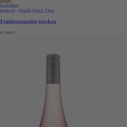
b ansehen
arenkorb
/
Details
Quick View
 Frühburgunder trocken
nkl. MwSt.