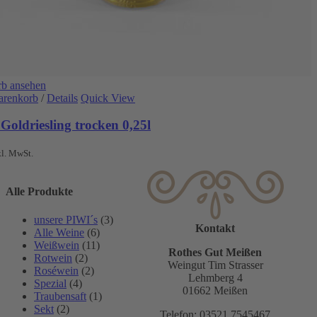
b ansehen
arenkorb
/
Details
Quick View
Goldriesling trocken 0,25l
kl. MwSt.
Alle Produkte
unsere PIWI´s
(3)
Kontakt
Alle Weine
(6)
Weißwein
(11)
Rothes Gut Meißen
Rotwein
(2)
Weingut Tim Strasser
Roséwein
(2)
Lehmberg 4
Spezial
(4)
01662 Meißen
Traubensaft
(1)
Sekt
(2)
Telefon: 03521 7545467