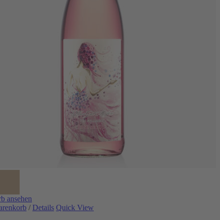
b ansehen
arenkorb
/
Details
Quick View