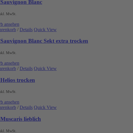
 Sauvignon Blanc
nkl. MwSt.
b ansehen
arenkorb
/
Details
Quick View
 Sauvignon Blanc Sekt extra trocken
nkl. MwSt.
b ansehen
arenkorb
/
Details
Quick View
Helios trocken
nkl. MwSt.
b ansehen
arenkorb
/
Details
Quick View
Muscaris lieblich
nkl. MwSt.