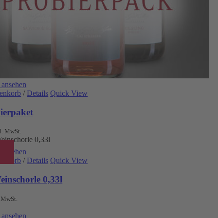
 ansehen
renkorb
/
Details
Quick View
ierpaket
l. MwSt.
 ansehen
renkorb
/
Details
Quick View
inschorle 0,33l
. MwSt.
 ansehen