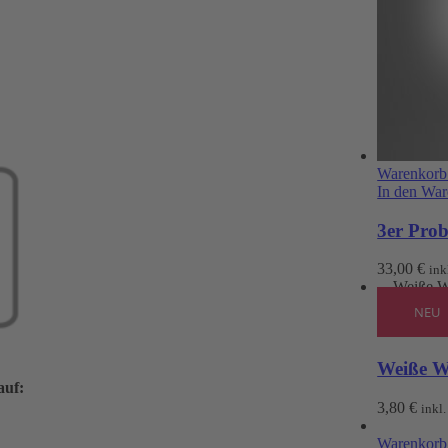
Warenkorb
In den Wa
3er Prob
33,00
€
ink
Warenkorb
NEU
In den Wa
Weiße We
auf:
3,80
€
inkl
Warenkorb