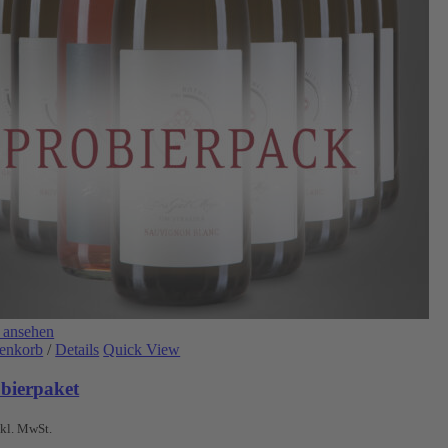
 ansehen
renkorb
/
Details
Quick View
bierpaket
nkl. MwSt.