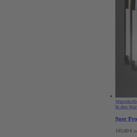
Warenkorb
In den Wa
9ner Pro
105,00
€
i