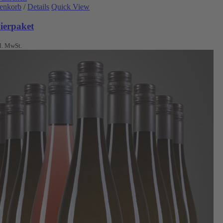
renkorb
/
Details
Quick View
ierpaket
l. MwSt.