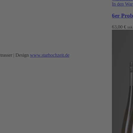
In den Wa
6er Prob
63,00
€
ink
trasser | Design
www.starhochzeit.de