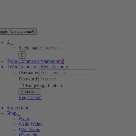
oggle Navigation
Suche nach:
WooCommerce Warenkorb
0
WooCommerce Mein Account
Username:
Password:
Eingeloggt bleiben
Registrieren
Rothes Gut
Shop
Neu
Alle Weine
Weißwein
Rotwein