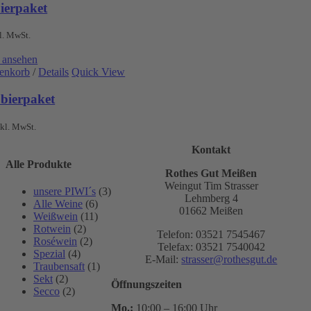
ierpaket
l. MwSt.
 ansehen
renkorb
/
Details
Quick View
bierpaket
nkl. MwSt.
Kontakt
Alle Produkte
Rothes Gut Meißen
Weingut Tim Strasser
unsere PIWI´s
(3)
Lehmberg 4
Alle Weine
(6)
01662 Meißen
Weißwein
(11)
Rotwein
(2)
Telefon: 03521 7545467
Roséwein
(2)
Telefax: 03521 7540042
Spezial
(4)
E-Mail:
strasser@rothesgut.de
Traubensaft
(1)
Sekt
(2)
Öffnungszeiten
Secco
(2)
Mo.:
10:00 – 16:00 Uhr